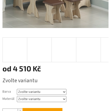
od
4 510 Kč
Měrná
Zvolte variantu
cena:
Barva
Materiál