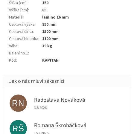
Šířka [cm]
:
150
Výška [cm]
:
85
Materiál
:
lamino 16 mm
Celková výška
:
850 mm
Celková šířka
:
1500 mm
Celková hloubka
:
1100 mm
Váha
:
39 kg
Balení no.1
:
Kód
:
KAPITAN
Radoslava Nováková
RN
Hodnocení obchodu je 5 z 5 hvězdiček.
3.8.2026
Romana Škrobáčková
RŠ
Hodnocení obchodu je 5 z 5 hvězdiček.
15.7.2026