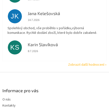
Jana Kelešovská
JK
Hodnocení obchodu je 5 z 5 hvězdiček.
14.7.2026
Spolehlivý obchod, vše proběhlo v pořádku,výborná
komunikace. Rychlé dodání zboží, které bylo dobře zabalené.
Karin Slavíková
KS
Hodnocení obchodu je 5 z 5 hvězdiček.
8.7.2026
Zobrazit další hodnocení
Z
á
p
a
Informace pro vás
t
O nás
í
Kontakty