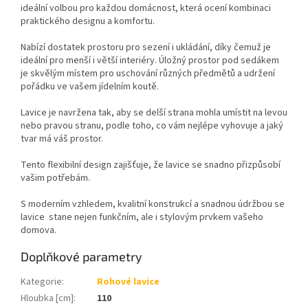
ideální volbou pro každou domácnost, která ocení kombinaci
praktického designu a komfortu.
Nabízí dostatek prostoru pro sezení i ukládání, díky čemuž je
ideální pro menší i větší interiéry. Úložný prostor pod sedákem
je skvělým místem pro uschování různých předmětů a udržení
pořádku ve vašem jídelním koutě.
Lavice je navržena tak, aby se delší strana mohla umístit na levou
nebo pravou stranu, podle toho, co vám nejlépe vyhovuje a jaký
tvar má váš prostor.
Tento flexibilní design zajišťuje, že lavice se snadno přizpůsobí
vašim potřebám.
S moderním vzhledem, kvalitní konstrukcí a snadnou údržbou se
lavice
stane nejen funkčním, ale i stylovým prvkem vašeho
domova.
Doplňkové parametry
Kategorie
:
Rohové lavice
Hloubka [cm]
:
110