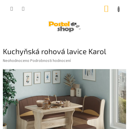
Přejít
NÁKUP
na
obsah
KOŠÍK
Kuchyňská rohová lavice Karol
Průměrné
Neohodnoceno
Podrobnosti hodnocení
hodnocení
produktu
je
0,0
z
5
hvězdiček.