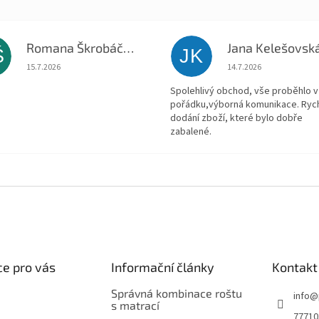
Romana Škrobáčková
Jana Kelešovsk
Š
JK
Hodnocení obchodu je 5 z 5 hvězdiček.
Hodnocení obchodu je
15.7.2026
14.7.2026
Spolehlivý obchod, vše proběhlo v
pořádku,výborná komunikace. Ryc
dodání zboží, které bylo dobře
zabalené.
e pro vás
Informační články
Kontakt
Správná kombinace roštu
info
@
s matrací
77710