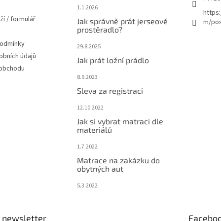
1.1.2026
https
ží / formulář
Jak správně prát jerseové
m/pos
prostěradlo?
podmínky
29.8.2025
obních údajů
Jak prát ložní prádlo
 obchodu
8.9.2023
Sleva za registraci
12.10.2022
Jak si vybrat matraci dle
materiálů
1.7.2022
Matrace na zakázku do
obytných aut
5.3.2022
 newsletter
Facebo