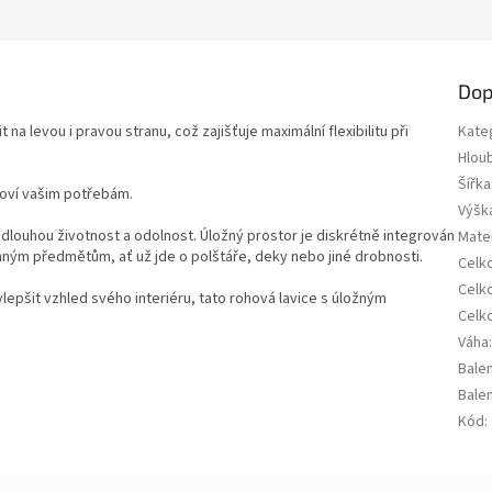
Dop
 na levou i pravou stranu, což zajišťuje maximální flexibilitu při
Kate
Hlou
Šířka
hoví vašim potřebám.
Výšk
 dlouhou životnost a odolnost. Úložný prostor je diskrétně integrován
Mater
aným předmětům, ať už jde o polštáře, deky nebo jiné drobnosti.
Celk
Celko
epšit vzhled svého interiéru, tato rohová lavice s úložným
Celk
Váha
Balen
Balen
Kód
: