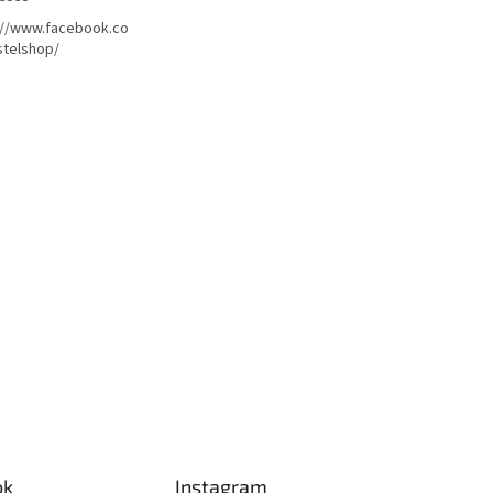
://www.facebook.co
telshop/
ok
Instagram