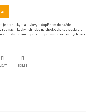
íku
em je praktickým a stylovým doplňkem do každé
í v jídelnách, kuchyních nebo na chodbách, kde poskytne
e spoustu úložného prostoru pro uschování různých věcí.
LÍDAT
SDÍLET