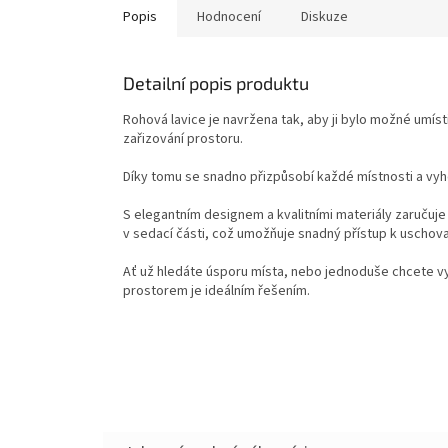
Popis
Hodnocení
Diskuze
Detailní popis produktu
Rohová lavice je navržena tak, aby ji bylo možné umístit
zařizování prostoru.
Díky tomu se snadno přizpůsobí každé místnosti a vy
S elegantním designem a kvalitními materiály zaručuje
v sedací části, což umožňuje snadný přístup k uschov
Ať už hledáte úsporu místa, nebo jednoduše chcete vyl
prostorem je ideálním řešením.