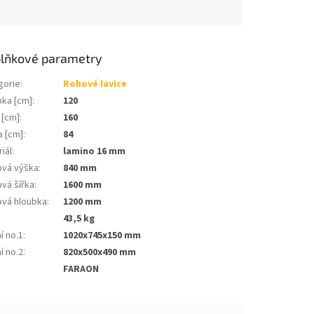
lňkové parametry
gorie
:
Rohové lavice
bka [cm]
:
120
 [cm]
:
160
a [cm]
:
84
iál
:
lamino 16 mm
ová výška
:
840 mm
vá šířka
:
1600 mm
ová hloubka
:
1200 mm
:
43,5 kg
í no.1
:
1020x745x150 mm
í no.2
:
820x500x490 mm
FARAON