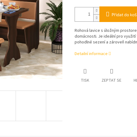
Přidat do koš
Rohová lavice s úložným prostor
domácnosti. Je ideální pro využit
pohodlné sezení a zároveň nabídn
Detailní informace
TISK
ZEPTAT SE
H