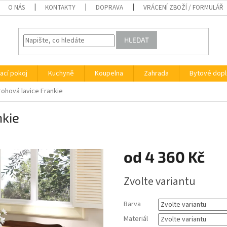
O NÁS
KONTAKTY
DOPRAVA
VRÁCENÍ ZBOŽÍ / FORMULÁŘ
HLEDAT
ací pokoj
Kuchyně
Koupelna
Zahrada
Bytové dopl
ohová lavice Frankie
nkie
od
4 360 Kč
Měrná
Zvolte variantu
cena:
Barva
Materiál