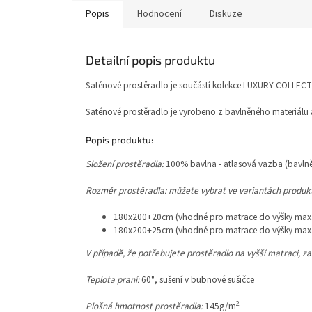
Popis
Hodnocení
Diskuze
Detailní popis produktu
Saténové prostěradlo je součástí kolekce LUXURY COLLECT
Saténové prostěradlo je vyrobeno z bavlněného materiálu a
Popis produktu:
Složení prostěradla:
100% bavlna - atlasová vazba (bavlně
Rozměr prostěradla: můžete vybrat ve variantách produk
180x200+20cm (vhodné pro matrace do výšky max
180x200+25cm (vhodné pro matrace do výšky max
V případě, že potřebujete prostěradlo na vyšší matraci,
Teplota praní:
60°, sušení v bubnové sušičce
2
Plošná hmotnost prostěradla:
145g/m