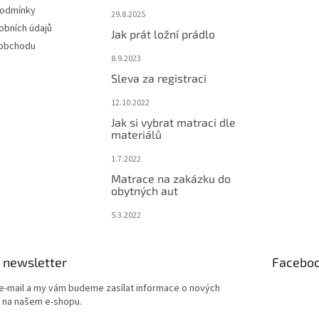
podmínky
29.8.2025
obních údajů
Jak prát ložní prádlo
 obchodu
8.9.2023
Sleva za registraci
12.10.2022
Jak si vybrat matraci dle
materiálů
1.7.2022
Matrace na zakázku do
obytných aut
5.3.2022
 newsletter
Facebo
 e-mail a my vám budeme zasílat informace o nových
 na našem e-shopu.