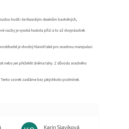
 budou hodit i ke klasickým desénům bavlněných,
ové vazby je vysoká hustota přízí a to až dvojnásobek
 prostěradel je vhodný hlavně také pro snadnou manipulaci
věsit nebo jen přežehlit dvěma tahy. Z důvodu snadného
. Tento vzorek zasíláme bez jakýchkoliv podmínek.
á
Karin Slavíková