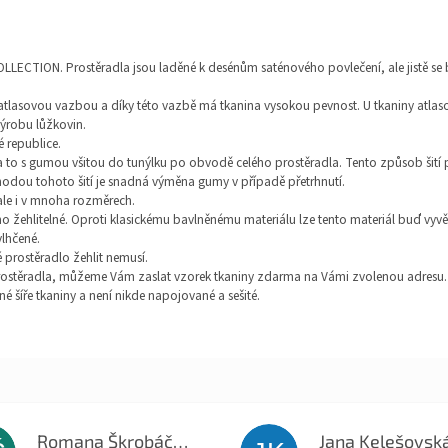
OLLECTION. Prostěradla jsou laděné k desénům saténového povlečení, ale jistě se
a atlasovou vazbou a díky této vazbě má tkanina vysokou pevnost. U tkaniny atlas
ýrobu lůžkovin.
é republice.
a to s gumou všitou do tunýlku po obvodě celého prostěradla. Tento způsob šití
výhodou tohoto šití je snadná výměna gumy v případě přetrhnutí.
le i v mnoha rozměrech.
dno žehlitelné. Oproti klasickému bavlněnému materiálu lze tento materiál buď vy
vlhčené.
é prostěradlo žehlit nemusí.
u prostěradla, můžeme Vám zaslat vzorek tkaniny zdarma na Vámi zvolenou adresu
é šíře tkaniny a není nikde napojované a sešité.
Romana Škrobáčková
Jana Kelešovsk