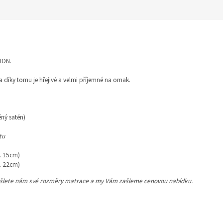
ION.
 díky tomu je hřejivé a velmi příjemné na omak.
ný satén)
tu
. 15cm)
. 22cm)
 zašlete nám své rozměry matrace a my Vám zašleme cenovou nabídku.