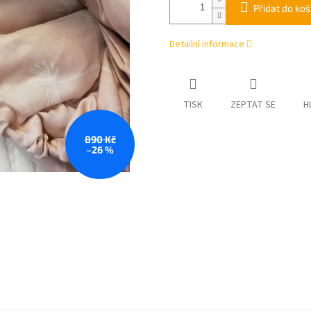
Přidat do koš
Detailní informace
TISK
ZEPTAT SE
H
890 Kč
–26 %