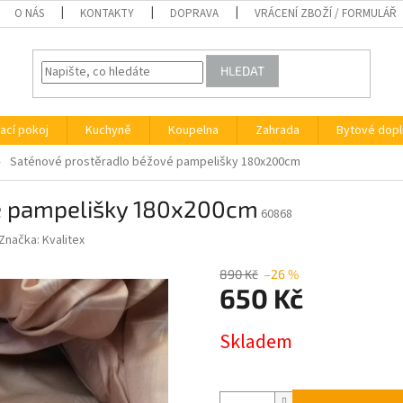
O NÁS
KONTAKTY
DOPRAVA
VRÁCENÍ ZBOŽÍ / FORMULÁŘ
HLEDAT
ací pokoj
Kuchyně
Koupelna
Zahrada
Bytové dopl
Saténové prostěradlo béžové pampelišky 180x200cm
é pampelišky 180x200cm
60868
Značka:
Kvalitex
890 Kč
–26 %
650 Kč
Měrná
Skladem
cena: