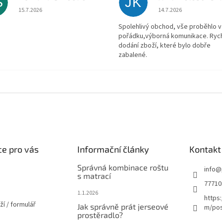
Š
JK
Hodnocení obchodu je 5 z 5 hvězdiček.
Hodnocení obchodu je
15.7.2026
14.7.2026
Spolehlivý obchod, vše proběhlo v
pořádku,výborná komunikace. Ryc
dodání zboží, které bylo dobře
zabalené.
e pro vás
Informační články
Kontakt
Správná kombinace roštu
info
@
s matrací
77710
1.1.2026
https
ží / formulář
Jak správně prát jerseové
m/pos
prostěradlo?