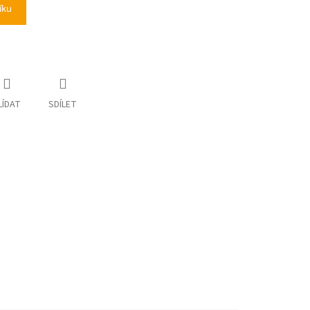
íku
LÍDAT
SDÍLET