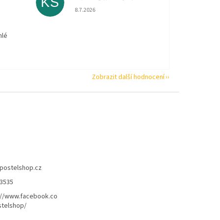
KS
 5 z 5 hvězdiček.
Hodnocení obchodu je 5 z 5 hvězdiček.
8.7.2026
hlé
Zobrazit další hodnocení
postelshop.cz
3535
://www.facebook.co
telshop/