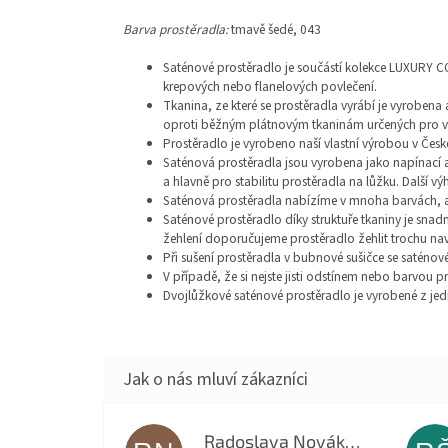
Barva prostěradla:
tmavě šedé, 043
Saténové prostěradlo je součástí kolekce LUXURY C
krepových nebo flanelových povlečení.
Tkanina, ze které se prostěradla vyrábí je vyroben
oproti běžným plátnovým tkaninám určených pro v
Prostěradlo je vyrobeno naší vlastní výrobou v Česk
Saténová prostěradla jsou vyrobena jako napínací 
a hlavně pro stabilitu prostěradla na lůžku. Další 
Saténová prostěradla nabízíme v mnoha barvách, a
Saténové prostěradlo díky struktuře tkaniny je sna
žehlení doporučujeme prostěradlo žehlit trochu na
Při sušení prostěradla v bubnové sušičce se saténov
V případě, že si nejste jisti odstínem nebo barvo
Dvojlůžkové saténové prostěradlo je vyrobené z jedn
Radoslava Nováková