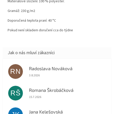
Materiálové složení: 100 % polyester.
Gramáž: 230 g/m2
Doporučená teplota praní: 40 °C
Pokud není skladem doručení cca do týdne
Radoslava Nováková
RN
Hodnocení obchodu je 5 z 5 hvězdiček.
3.8.2026
Romana Škrobáčková
RŠ
Hodnocení obchodu je 5 z 5 hvězdiček.
15.7.2026
Jana Kelešovská