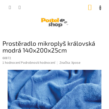
Přejít
NÁKUP
na
obsah
KOŠÍK
Prostěradlo mikroplyš královská
modrá 140x200x25cm
60872
Průměrné
1 hodnocení
Podrobnosti hodnocení
Značka:
Xpose
hodnocení
produktu
je
5,0
z
5
hvězdiček.