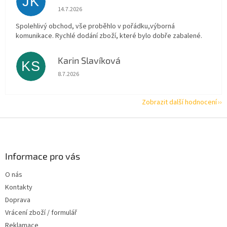
JK
Hodnocení obchodu je 5 z 5 hvězdiček.
14.7.2026
Spolehlivý obchod, vše proběhlo v pořádku,výborná
komunikace. Rychlé dodání zboží, které bylo dobře zabalené.
Karin Slavíková
KS
Hodnocení obchodu je 5 z 5 hvězdiček.
8.7.2026
Zobrazit další hodnocení
Z
á
p
a
Informace pro vás
t
O nás
í
Kontakty
Doprava
Vrácení zboží / formulář
Reklamace