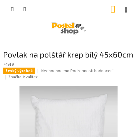
Přejít
NÁKUP
na
obsah
KOŠÍK
Povlak na polštář krep bílý 45x60cm
74919
Průměrné
Neohodnoceno
Podrobnosti hodnocení
český výrobek
hodnocení
Značka:
Kvalitex
produktu
je
0,0
z
5
hvězdiček.