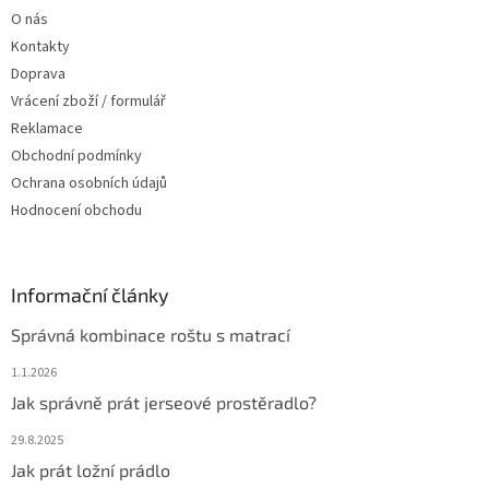
t
O nás
í
Kontakty
Doprava
Vrácení zboží / formulář
Reklamace
Obchodní podmínky
Ochrana osobních údajů
Hodnocení obchodu
Informační články
Správná kombinace roštu s matrací
1.1.2026
Jak správně prát jerseové prostěradlo?
29.8.2025
Jak prát ložní prádlo