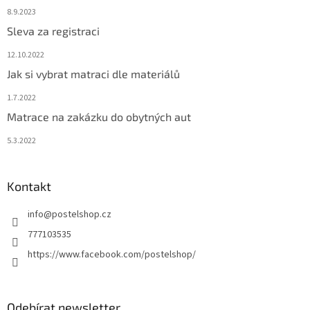
8.9.2023
Sleva za registraci
12.10.2022
Jak si vybrat matraci dle materiálů
1.7.2022
Matrace na zakázku do obytných aut
5.3.2022
Kontakt
info
@
postelshop.cz
777103535
https://www.facebook.com/postelshop/
Odebírat newsletter