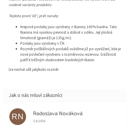
zvolené varianty produktu
Teplota praní: 60°, prát naruby
Krepové povlaky jsou vyrobeny z tkaniny 100% bavlna. Tato
tkanina má vysokou pevnost a stálost v oděru. Její plošná
hmotnost (gramáž) je 135g/m2.
Povlaky jsou vyrobeny v ČR.
Rozměr polštářových povlaků uvádíme již po vysrážení, kde je
nové povlečení vyrobeno s rozměrovou rezervou. Srážlivost
patří k běžným vlastnostem bavlněných tkanin.
lze nechat ušít jakýkoliv rozměr
Radoslava Nováková
RN
Hodnocení obchodu je 5 z 5 hvězdiček.
3.8.2026