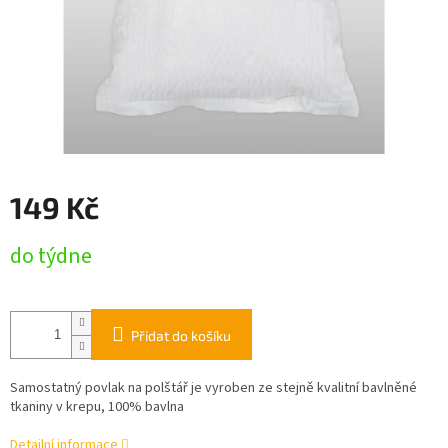
149 Kč
Měrná
do týdne
cena:
Přidat do košíku
Samostatný povlak na polštář je vyroben ze stejně kvalitní bavlněné
tkaniny v krepu, 100% bavlna
Detailní informace