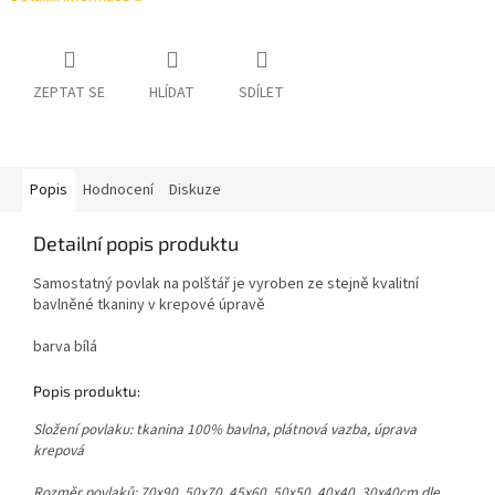
ZEPTAT SE
HLÍDAT
SDÍLET
Popis
Hodnocení
Diskuze
Detailní popis produktu
Samostatný povlak na polštář je vyroben ze stejně kvalitní
bavlněné tkaniny v krepové úpravě
barva bílá
Popis produktu:
Složení povlaku: tkanina 100% bavlna, plátnová vazba, úprava
krepová
Rozměr povlaků: 70x90, 50x70, 45x60, 50x50, 40x40, 30x40cm dle