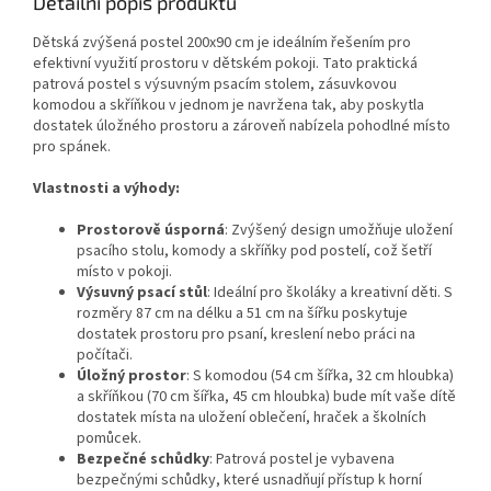
Detailní popis produktu
Dětská zvýšená postel 200x90 cm je ideálním řešením pro
efektivní využití prostoru v dětském pokoji. Tato praktická
patrová postel s výsuvným psacím stolem, zásuvkovou
komodou a skříňkou v jednom je navržena tak, aby poskytla
dostatek úložného prostoru a zároveň nabízela pohodlné místo
pro spánek.
Vlastnosti a výhody:
Prostorově úsporná
: Zvýšený design umožňuje uložení
psacího stolu, komody a skříňky pod postelí, což šetří
místo v pokoji.
Výsuvný psací stůl
: Ideální pro školáky a kreativní děti. S
rozměry 87 cm na délku a 51 cm na šířku poskytuje
dostatek prostoru pro psaní, kreslení nebo práci na
počítači.
Úložný prostor
: S komodou (54 cm šířka, 32 cm hloubka)
a skříňkou (70 cm šířka, 45 cm hloubka) bude mít vaše dítě
dostatek místa na uložení oblečení, hraček a školních
pomůcek.
Bezpečné schůdky
: Patrová postel je vybavena
bezpečnými schůdky, které usnadňují přístup k horní