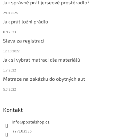
Jak správně prát jerseové prostěradlo?
29.8.2025
Jak prát ložní prádlo
8.9.2023
Sleva za registraci
12.10.2022
Jak si vybrat matraci dle materiálů
1.7.2022
Matrace na zakázku do obytných aut
5.3.2022
Kontakt
info
@
postelshop.cz
777103535