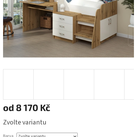
od
8 170 Kč
Měrná
Zvolte variantu
cena:
Barva