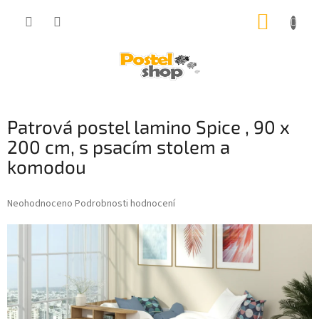
Přejít
NÁKUP
na
obsah
KOŠÍK
Patrová postel lamino Spice , 90 x
200 cm, s psacím stolem a
komodou
Průměrné
Neohodnoceno
Podrobnosti hodnocení
hodnocení
produktu
je
0,0
z
5
hvězdiček.