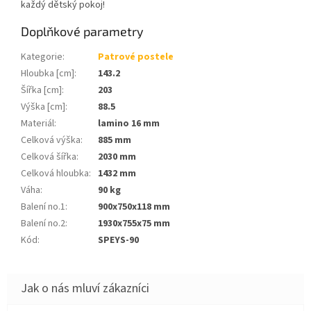
každý dětský pokoj!
Doplňkové parametry
Kategorie
:
Patrové postele
Hloubka [cm]
:
143.2
Šířka [cm]
:
203
Výška [cm]
:
88.5
Materiál
:
lamino 16 mm
Celková výška
:
885 mm
Celková šířka
:
2030 mm
Celková hloubka
:
1432 mm
Váha
:
90 kg
Balení no.1
:
900x750x118 mm
Balení no.2
:
1930x755x75 mm
Kód
:
SPEYS-90