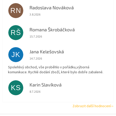
Radoslava Nováková
RN
Hodnocení obchodu je 5 z 5 hvězdiček.
3.8.2026
Romana Škrobáčková
RŠ
Hodnocení obchodu je 5 z 5 hvězdiček.
15.7.2026
Jana Kelešovská
JK
Hodnocení obchodu je 5 z 5 hvězdiček.
14.7.2026
Spolehlivý obchod, vše proběhlo v pořádku,výborná
komunikace. Rychlé dodání zboží, které bylo dobře zabalené.
Karin Slavíková
KS
Hodnocení obchodu je 5 z 5 hvězdiček.
8.7.2026
Zobrazit další hodnocení