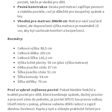
posteli, takže je ideální pro děti.
Pevná konstrukce
: Deska pod matrací zajišťuje pevnost
a stabilitu postele, což je důležité pro bezpečný spánek a
hru.
Vhodná pro matraci 200x90 cm
: Matrace není součástí
balení, ale doporučená výška matrace je maximálně 15
cm, aby byl zachován komfort a bezpečnost.
Rozměry:
Celková výška: 88,5 cm
Celková délka: 203 cm
Celková šířka: 143,2 cm
Výška ložné plochy: 58 cm (plus výška matrace)
Délka psacího stolu: 87 cm
Šířka psacího stolu: 51 cm
Šířka komody: 54 cm
Šířka skříňky: 70 cm
Proč si vybrat zvýšenou postel
Pokud hledáte funkční a
kvalitní postel pro dítě, která kombinuje spánek, úložný prostor
a pracovní zónu do jednoho, je postel SPEYS tou pravou volbou.
Ušetří místo v pokoji, přinese vašemu dítěti radost a zajistí
dlouhou životnost. Kupte ji nyní a získejte praktické řešení pro