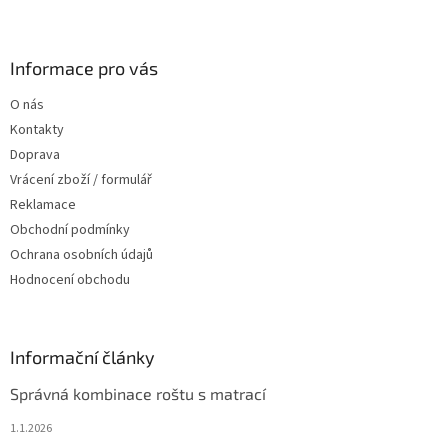
Z
á
p
a
Informace pro vás
t
O nás
í
Kontakty
Doprava
Vrácení zboží / formulář
Reklamace
Obchodní podmínky
Ochrana osobních údajů
Hodnocení obchodu
Informační články
Správná kombinace roštu s matrací
1.1.2026