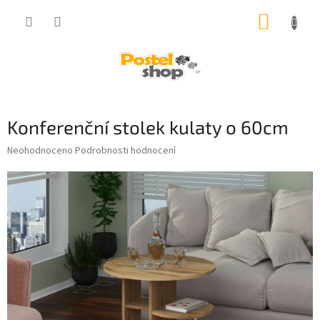
Přejít
NÁKUP
na
obsah
KOŠÍK
Konferenční stolek kulaty o 60cm
Průměrné
Neohodnoceno
Podrobnosti hodnocení
hodnocení
produktu
je
0,0
z
5
hvězdiček.