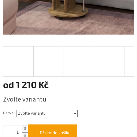
od
1 210 Kč
Měrná
Zvolte variantu
cena:
Barva
Přidat do košíku