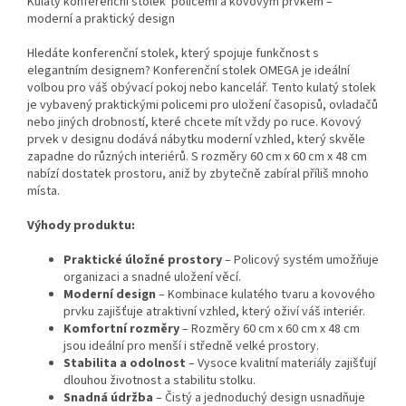
Kulatý konferenční stolek policemi a kovovým prvkem –
moderní a praktický design
Hledáte konferenční stolek, který spojuje funkčnost s
elegantním designem? Konferenční stolek OMEGA je ideální
volbou pro váš obývací pokoj nebo kancelář. Tento kulatý stolek
je vybavený praktickými policemi pro uložení časopisů, ovladačů
nebo jiných drobností, které chcete mít vždy po ruce. Kovový
prvek v designu dodává nábytku moderní vzhled, který skvěle
zapadne do různých interiérů. S rozměry 60 cm x 60 cm x 48 cm
nabízí dostatek prostoru, aniž by zbytečně zabíral příliš mnoho
místa.
Výhody produktu:
Praktické úložné prostory
– Policový systém umožňuje
organizaci a snadné uložení věcí.
Moderní design
– Kombinace kulatého tvaru a kovového
prvku zajišťuje atraktivní vzhled, který oživí váš interiér.
Komfortní rozměry
– Rozměry 60 cm x 60 cm x 48 cm
jsou ideální pro menší i středně velké prostory.
Stabilita a odolnost
– Vysoce kvalitní materiály zajišťují
dlouhou životnost a stabilitu stolku.
Snadná údržba
– Čistý a jednoduchý design usnadňuje