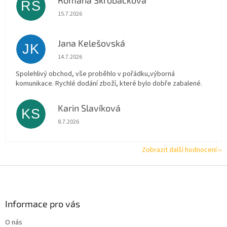
Romana Škrobáčková
RŠ
Hodnocení obchodu je 5 z 5 hvězdiček.
15.7.2026
Jana Kelešovská
JK
Hodnocení obchodu je 5 z 5 hvězdiček.
14.7.2026
Spolehlivý obchod, vše proběhlo v pořádku,výborná
komunikace. Rychlé dodání zboží, které bylo dobře zabalené.
Karin Slavíková
KS
Hodnocení obchodu je 5 z 5 hvězdiček.
8.7.2026
Zobrazit další hodnocení
Z
á
p
a
Informace pro vás
t
O nás
í