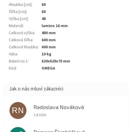
Hloubka [cm]
:
60
Šířka [cm]
:
60
Výška [cm]
:
48
Materiál
:
lamino 16 mm
Celková výška
:
480 mm
Celková šířka
:
600 mm
Celková hloubka
:
600 mm
Váha
:
10 kg
Balení no.1
:
620x620x70 mm
Kód
:
OMEGA
Radoslava Nováková
RN
Hodnocení obchodu je 5 z 5 hvězdiček.
3.8.2026