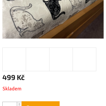
499 Kč
Měrná
Skladem
cena: