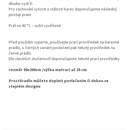
dlouho vydrží.
Pro zachování sytosti a stálosti barev doporučujeme následný
postup praní:
Prát na 40 °C – sušit vyvěšené
Před použitím vyperte, používejte prací prostředek na barevné
prádlo, u černých variant povlečení pak tekutý prostředek na
černé prádlo.
Dle vlastních zkušeností doporučujeme tekuté prací prostředky.
rozměr 90x200cm /výška matrací až 25 cm
Prostěradlo můžete doplnit povlečením či dekou ve
stejném designu