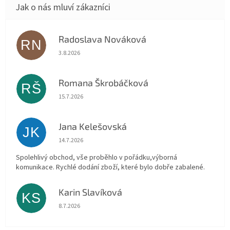
Radoslava Nováková
RN
Hodnocení obchodu je 5 z 5 hvězdiček.
3.8.2026
Romana Škrobáčková
RŠ
Hodnocení obchodu je 5 z 5 hvězdiček.
15.7.2026
Jana Kelešovská
JK
Hodnocení obchodu je 5 z 5 hvězdiček.
14.7.2026
Spolehlivý obchod, vše proběhlo v pořádku,výborná
komunikace. Rychlé dodání zboží, které bylo dobře zabalené.
Karin Slavíková
KS
Hodnocení obchodu je 5 z 5 hvězdiček.
8.7.2026