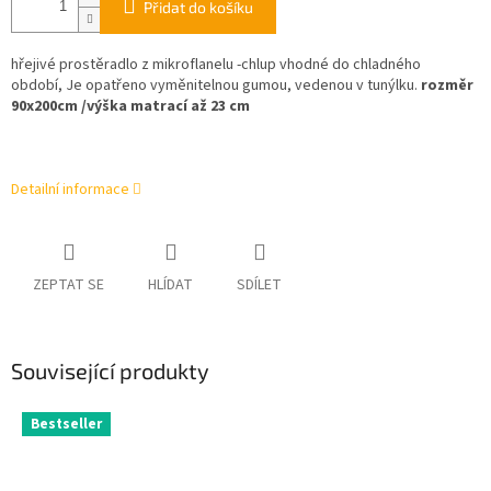
Přidat do košíku
hřejivé prostěradlo z mikroflanelu -chlup vhodné do chladného
období, Je opatřeno vyměnitelnou gumou, vedenou v tunýlku.
rozměr
90x200cm /výška matrací až 23 cm
Detailní informace
ZEPTAT SE
HLÍDAT
SDÍLET
Související produkty
Bestseller