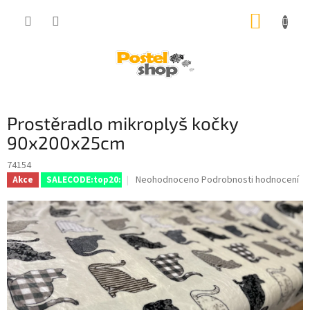
Přejít
NÁKUP
na
obsah
KOŠÍK
Prostěradlo mikroplyš kočky
90x200x25cm
74154
Průměrné
Neohodnoceno
Podrobnosti hodnocení
Akce
SALECODE:top20:20:%
hodnocení
produktu
je
0,0
z
5
hvězdiček.