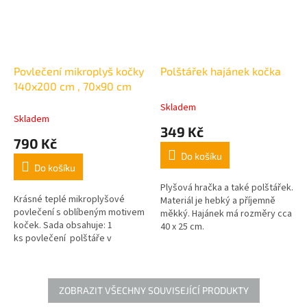
Povlečení mikroplyš kočky
Polštářek hajánek kočka
140x200 cm , 70x90 cm
Skladem
Průměrné
Skladem
hodnocení
349 Kč
produktu
790 Kč
je
Do košíku
5,0
Do košíku
z
5
Plyšová hračka a také polštářek.
Krásné teplé mikroplyšové
hvězdiček.
Materiál je hebký a příjemně
povlečení s oblíbeným motivem
měkký. Hajánek má rozměry cca
koček. Sada obsahuje: 1
40 x 25 cm.
ks povlečení polštáře v
rozměru 70x90+ 1 ks povlečení
přikrývka v rozměru 140x200,
Gramáž: 260 g/m2 -
ZOBRAZIT VŠECHNY SOUVISEJÍCÍ PRODUKTY