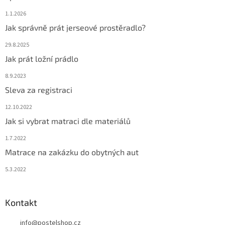
1.1.2026
Jak správně prát jerseové prostěradlo?
29.8.2025
Jak prát ložní prádlo
8.9.2023
Sleva za registraci
12.10.2022
Jak si vybrat matraci dle materiálů
1.7.2022
Matrace na zakázku do obytných aut
5.3.2022
Kontakt
info
@
postelshop.cz