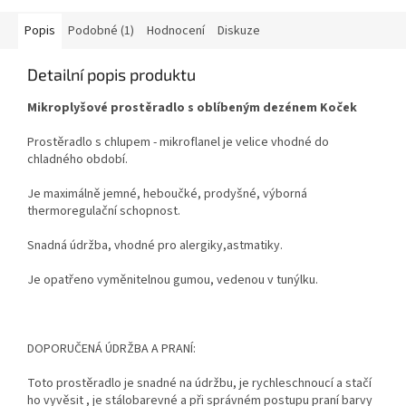
Popis
Podobné (1)
Hodnocení
Diskuze
Detailní popis produktu
Mikroplyšové prostěradlo s oblíbeným dezénem Koček
Prostěradlo s chlupem - mikroflanel je velice vhodné do
chladného období.
Je maximálně jemné, heboučké, prodyšné, výborná
thermoregulační schopnost.
Snadná údržba, vhodné pro alergiky,astmatiky.
Je opatřeno vyměnitelnou gumou, vedenou v tunýlku.
DOPORUČENÁ ÚDRŽBA A PRANÍ:
Toto prostěradlo je snadné na
údržbu,
je rychleschnoucí a stačí
ho vyvěsit , je stálobarevné a při správném postupu praní barvy