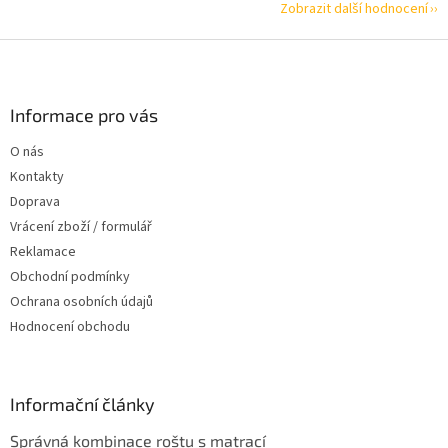
Zobrazit další hodnocení
Z
á
p
a
Informace pro vás
t
O nás
í
Kontakty
Doprava
Vrácení zboží / formulář
Reklamace
Obchodní podmínky
Ochrana osobních údajů
Hodnocení obchodu
Informační články
Správná kombinace roštu s matrací