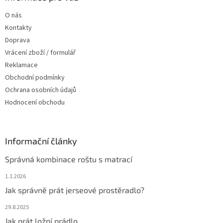
t
O nás
í
Kontakty
Doprava
Vrácení zboží / formulář
Reklamace
Obchodní podmínky
Ochrana osobních údajů
Hodnocení obchodu
Informační články
Správná kombinace roštu s matrací
1.1.2026
Jak správně prát jerseové prostěradlo?
29.8.2025
Jak prát ložní prádlo