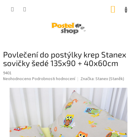
Přejít
NÁKUP
na
obsah
KOŠÍK
Povlečení do postýlky krep Stanex
sovičky šedé 135x90 + 40x60cm
9401
Průměrné
Neohodnoceno
Podrobnosti hodnocení
Značka:
Stanex (Staněk)
hodnocení
produktu
je
0,0
z
5
hvězdiček.