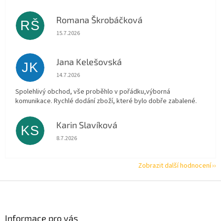
Romana Škrobáčková
RŠ
Hodnocení obchodu je 5 z 5 hvězdiček.
15.7.2026
Jana Kelešovská
JK
Hodnocení obchodu je 5 z 5 hvězdiček.
14.7.2026
Spolehlivý obchod, vše proběhlo v pořádku,výborná
komunikace. Rychlé dodání zboží, které bylo dobře zabalené.
Karin Slavíková
KS
Hodnocení obchodu je 5 z 5 hvězdiček.
8.7.2026
Zobrazit další hodnocení
Z
á
p
a
Informace pro vás