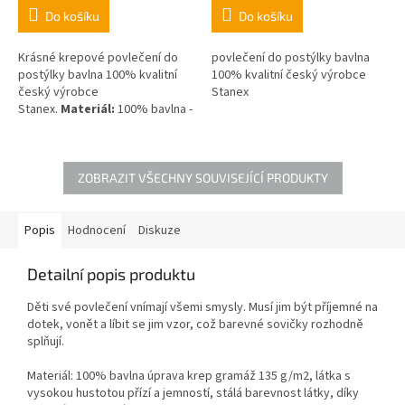
Do košíku
Do košíku
Krásné krepové povlečení do
povlečení do postýlky bavlna
postýlky bavlna 100% kvalitní
100% kvalitní český výrobce
český výrobce
Stanex
Stanex.
Materiál:
100% bavlna -
krepová úprava, gramáž 135
2
g/m
ZOBRAZIT VŠECHNY SOUVISEJÍCÍ PRODUKTY
Popis
Hodnocení
Diskuze
Detailní popis produktu
Děti své povlečení vnímají všemi smysly. Musí jim být příjemné na
dotek, vonět a líbit se jim vzor, což barevné sovičky rozhodně
splňují.
Materiál: 100% bavlna úprava krep gramáž 135 g/m2, látka s
vysokou hustotou přízí a jemností, stálá barevnost látky, díky