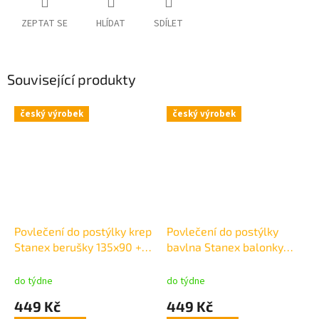
ZEPTAT SE
HLÍDAT
SDÍLET
Související produkty
český výrobek
český výrobek
Povlečení do postýlky krep
Povlečení do postýlky
Stanex berušky 135x90 +
bavlna Stanex balonky
40x60cm
fialové 135x90 + 45x65
do týdne
do týdne
449 Kč
449 Kč