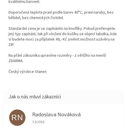
kvalitnímu barvení.
Doporučená teplota praní podle barev 40°C, praní naruby, bez
bělidel, bez chemických čistidel.
Standardní cena je se zapínáním na knoflíky. Pokud preferujete
jiný typ zapínání, tak při vložení do košíku se objeví tabulka, kde
si budete moci za příplatek 49,- Kč změnit možnost uzávěru na
ZIP.
Na přání zákazníka upravíme rozměry - z většího na menší
ZDARMA.
Český výrobce Stanex
Radoslava Nováková
RN
Hodnocení obchodu je 5 z 5 hvězdiček.
3.8.2026