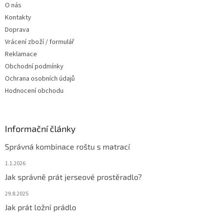
O nás
í
Kontakty
Doprava
Vrácení zboží / formulář
Reklamace
Obchodní podmínky
Ochrana osobních údajů
Hodnocení obchodu
Informační články
Správná kombinace roštu s matrací
1.1.2026
Jak správně prát jerseové prostěradlo?
29.8.2025
Jak prát ložní prádlo