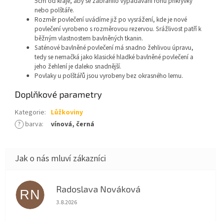
5cm od kraje, aby se zabránilo vypadávání rohů přikrývky
nebo polštáře.
Rozměr povlečení uvádíme již po vysrážení, kde je nové
povlečení vyrobeno s rozměrovou rezervou. Srážlivost patří k
běžným vlastnostem bavlněných tkanin.
Saténové bavlněné povlečení má snadno žehlivou úpravu,
tedy se nemačká jako klasické hladké bavlněné povlečení a
jeho žehlení je daleko snadnější.
Povlaky u polštářů jsou vyrobeny bez okrasného lemu.
Doplňkové parametry
Kategorie
:
Lůžkoviny
?
barva
:
vínová, černá
Radoslava Nováková
RN
Hodnocení obchodu je 5 z 5 hvězdiček.
3.8.2026