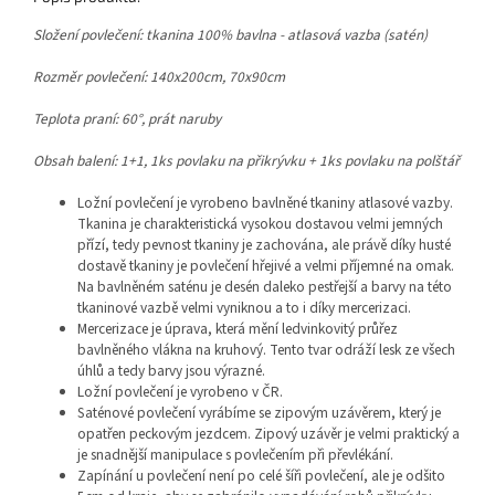
Složení povlečení: tkanina 100% bavlna - atlasová vazba (satén)
Rozměr povlečení: 140x200cm, 70x90cm
Teplota praní: 60°, prát naruby
Obsah balení: 1+1, 1ks povlaku na přikrývku + 1ks povlaku na polštář
Ložní povlečení je vyrobeno bavlněné tkaniny atlasové vazby.
Tkanina je charakteristická vysokou dostavou velmi jemných
přízí, tedy pevnost tkaniny je zachována, ale právě díky husté
dostavě tkaniny je povlečení hřejivé a velmi příjemné na omak.
Na bavlněném saténu je desén daleko pestřejší a barvy na této
tkaninové vazbě velmi vyniknou a to i díky mercerizaci.
Mercerizace je úprava, která mění ledvinkovitý průřez
bavlněného vlákna na kruhový. Tento tvar odráží lesk ze všech
úhlů a tedy barvy jsou výrazné.
Ložní povlečení je vyrobeno v ČR.
Saténové povlečení vyrábíme se zipovým uzávěrem, který je
opatřen peckovým jezdcem. Zipový uzávěr je velmi praktický a
je snadnější manipulace s povlečením při převlékání.
Zapínání u povlečení není po celé šíři povlečení, ale je odšito