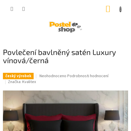
Přejít
NÁKUP
na
obsah
KOŠÍK
Povlečení bavlněný satén Luxury
vínová/černá
Průměrné
Neohodnoceno
Podrobnosti hodnocení
český výrobek
hodnocení
Značka:
Kvalitex
produktu
je
0,0
z
5
hvězdiček.