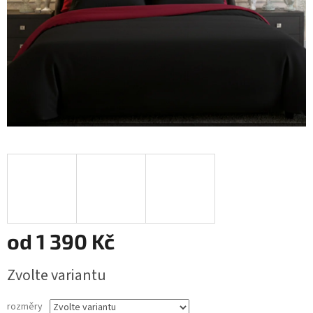
od
1 390 Kč
Měrná
Zvolte variantu
cena:
rozměry