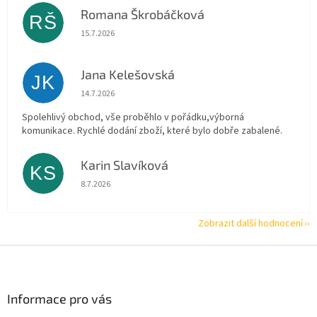
Romana Škrobáčková
RŠ
Hodnocení obchodu je 5 z 5 hvězdiček.
15.7.2026
Jana Kelešovská
JK
Hodnocení obchodu je 5 z 5 hvězdiček.
14.7.2026
Spolehlivý obchod, vše proběhlo v pořádku,výborná
komunikace. Rychlé dodání zboží, které bylo dobře zabalené.
Karin Slavíková
KS
Hodnocení obchodu je 5 z 5 hvězdiček.
8.7.2026
Zobrazit další hodnocení
Z
á
p
a
Informace pro vás
t