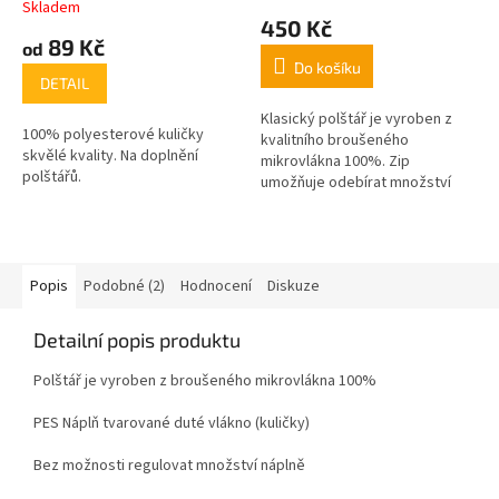
Skladem
hodnocení
450 Kč
produktu
89 Kč
od
je
Do košíku
5,0
DETAIL
z
5
Klasický polštář je vyroben z
100% polyesterové kuličky
hvězdiček.
kvalitního broušeného
skvělé kvality. Na doplnění
mikrovlákna 100%. Zip
polštářů.
umožňuje odebírat množství
náplně .
Popis
Podobné (2)
Hodnocení
Diskuze
Detailní popis produktu
Polštář je vyroben z broušeného mikrovlákna 100%
PES Náplň tvarované duté vlákno (kuličky)
Bez možnosti regulovat množství náplně