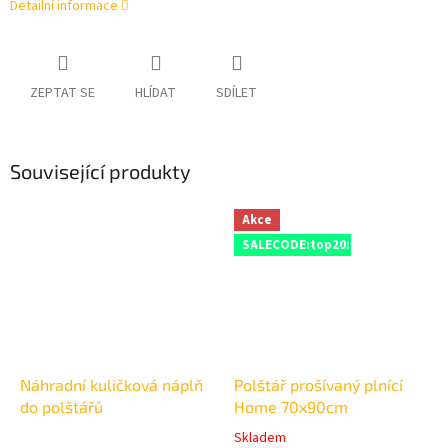
Detailní informace
ZEPTAT SE
HLÍDAT
SDÍLET
Související produkty
Akce
SALECODE:top20:20:%
Náhradní kuličková náplň
Polštář prošívaný plnící
do polštářů
Home 70x90cm
Skladem
Průměrné