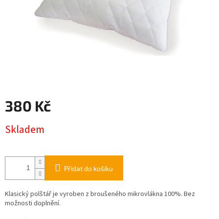
380 Kč
Měrná
Skladem
cena:
Přidat do košíku
Klasický polštář je vyroben z broušeného mikrovlákna 100%. Bez
možnosti doplnění.