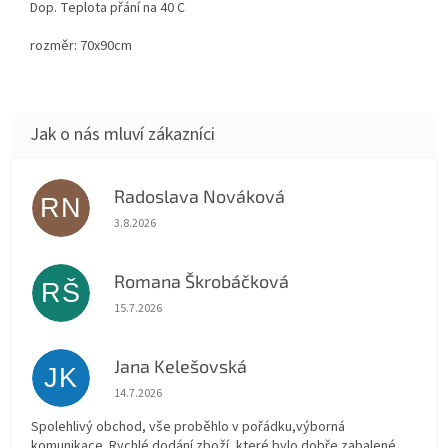
Dop. Teplota přání na 40 C
rozměr: 70x90cm
Radoslava Nováková
RN
Hodnocení obchodu je 5 z 5 hvězdiček.
3.8.2026
Romana Škrobáčková
RŠ
Hodnocení obchodu je 5 z 5 hvězdiček.
15.7.2026
Jana Kelešovská
JK
Hodnocení obchodu je 5 z 5 hvězdiček.
14.7.2026
Spolehlivý obchod, vše proběhlo v pořádku,výborná
komunikace. Rychlé dodání zboží, které bylo dobře zabalené.