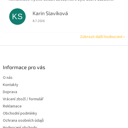
Karin Slavíková
KS
Hodnocení obchodu je 5 z 5 hvězdiček.
8.7.2026
Zobrazit další hodnocení
Z
á
p
a
Informace pro vás
t
O nás
í
Kontakty
Doprava
Vrácení zboží / formulář
Reklamace
Obchodní podmínky
Ochrana osobních údajů
Hodnocení obchodu