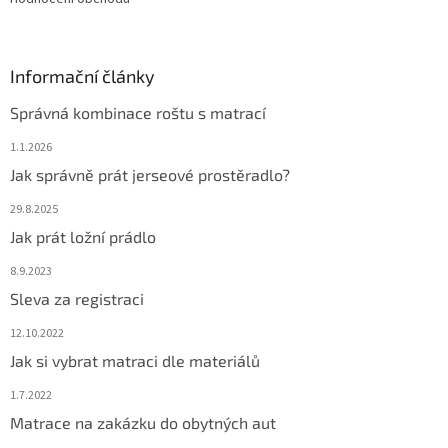
Informační články
Správná kombinace roštu s matrací
1.1.2026
Jak správně prát jerseové prostěradlo?
29.8.2025
Jak prát ložní prádlo
8.9.2023
Sleva za registraci
12.10.2022
Jak si vybrat matraci dle materiálů
1.7.2022
Matrace na zakázku do obytných aut