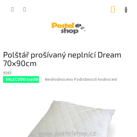
Přejít
NÁKUP
na
obsah
KOŠÍK
Polštář prošívaný neplnící Dream
70x90cm
9285
Průměrné
Neohodnoceno
Podrobnosti hodnocení
SALECODE:top20:20:%
hodnocení
produktu
je
0,0
z
5
hvězdiček.