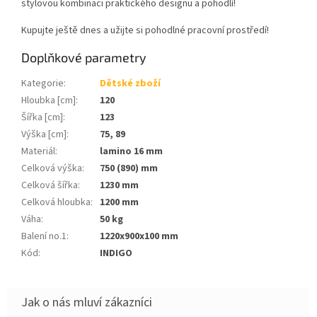
stylovou kombinaci praktického designu a pohodlí!
Kupujte ještě dnes a užijte si pohodlné pracovní prostředí!
Doplňkové parametry
Kategorie
:
Dětské zboží
Hloubka [cm]
:
120
Šířka [cm]
:
123
Výška [cm]
:
75, 89
Materiál
:
lamino 16 mm
Celková výška
:
750 (890) mm
Celková šířka
:
1230 mm
Celková hloubka
:
1200 mm
Váha
:
50 kg
Balení no.1
:
1220x900x100 mm
Kód
:
INDIGO