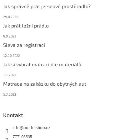
Jak správně prát jerseové prostěradlo?
29.8.2025
Jak prát ložní prádlo
8.9.2023
Sleva za registraci
12.10.2022
Jak si vybrat matraci dle materiálů
1.7.2022
Matrace na zakázku do obytných aut
5.3.2022
Kontakt
info
@
postelshop.cz
777103535