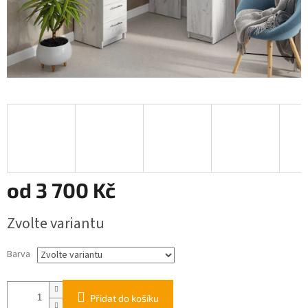
od
3 700 Kč
Měrná
Zvolte variantu
cena:
Barva
Přidat do košíku