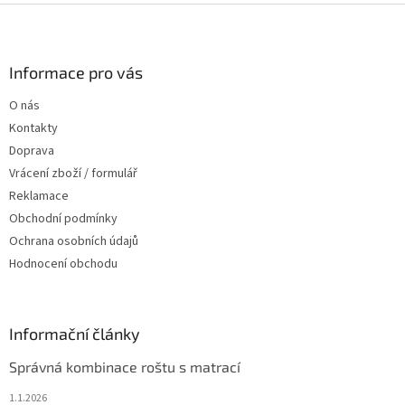
Z
á
p
a
Informace pro vás
t
O nás
í
Kontakty
Doprava
Vrácení zboží / formulář
Reklamace
Obchodní podmínky
Ochrana osobních údajů
Hodnocení obchodu
Informační články
Správná kombinace roštu s matrací
1.1.2026