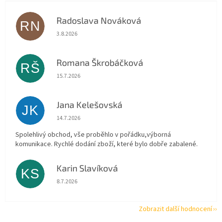
Radoslava Nováková
RN
Hodnocení obchodu je 5 z 5 hvězdiček.
3.8.2026
Romana Škrobáčková
RŠ
Hodnocení obchodu je 5 z 5 hvězdiček.
15.7.2026
Jana Kelešovská
JK
Hodnocení obchodu je 5 z 5 hvězdiček.
14.7.2026
Spolehlivý obchod, vše proběhlo v pořádku,výborná
komunikace. Rychlé dodání zboží, které bylo dobře zabalené.
Karin Slavíková
KS
Hodnocení obchodu je 5 z 5 hvězdiček.
8.7.2026
Zobrazit další hodnocení