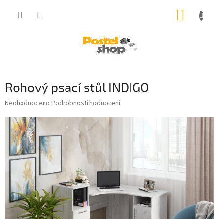
Přejít
NÁKUP
na
obsah
KOŠÍK
Rohový psací stůl INDIGO
Průměrné
Neohodnoceno
Podrobnosti hodnocení
hodnocení
produktu
je
0,0
z
5
hvězdiček.