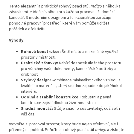
Tento elegantní a praktický rohový psací stůl
Indigo
s několika
zásuvkami je ideální volbou pro každou pracovnu či domácí
kancelář. S moderním designem a funkcionalitou zaručuje
pohodlné pracovní prostředí, které vám pomůže udržet
pořádek a efektivitu.
Výhody:
Rohová konstrukce:
Šetří místo a maximálně využívá
prostor v místnosti.
Praktické zásuvky:
Nabízí dostatek úložného prostoru
pro všechny vaše dokumenty, kancelářské potřeby a
drobnosti.
Stylový design:
Kombinace minimalistického vzhledu a
kvalitního materiálu, který snadno zapadne do jakéhokoli
interiéru.
Odolná a stabilní konstrukce:
Robustní a pevná
konstrukce zajistí dlouhou životnost stolu.
Snadná montáž:
Stůl je snadno sestavitelný, což šetří
váš čas.
Vytvořte si pracovní prostor, který bude nejen efektivní, ale i
příjemný na pohled. Pořiďte si rohový psací stůl
Indigo
a získejte