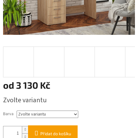
od
3 130 Kč
Měrná
Zvolte variantu
cena:
Barva
Přidat do košíku