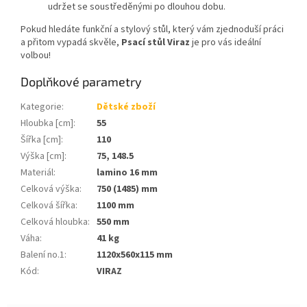
udržet se soustředěnými po dlouhou dobu.
Pokud hledáte funkční a stylový stůl, který vám zjednoduší práci
a přitom vypadá skvěle,
Psací stůl Viraz
je pro vás ideální
volbou!
Doplňkové parametry
Kategorie
:
Dětské zboží
Hloubka [cm]
:
55
Šířka [cm]
:
110
Výška [cm]
:
75, 148.5
Materiál
:
lamino 16 mm
Celková výška
:
750 (1485) mm
Celková šířka
:
1100 mm
Celková hloubka
:
550 mm
Váha
:
41 kg
Balení no.1
:
1120x560x115 mm
Kód
:
VIRAZ