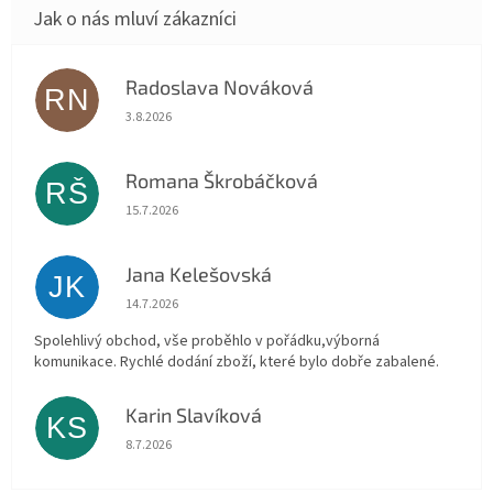
Radoslava Nováková
RN
Hodnocení obchodu je 5 z 5 hvězdiček.
3.8.2026
Romana Škrobáčková
RŠ
Hodnocení obchodu je 5 z 5 hvězdiček.
15.7.2026
Jana Kelešovská
JK
Hodnocení obchodu je 5 z 5 hvězdiček.
14.7.2026
Spolehlivý obchod, vše proběhlo v pořádku,výborná
komunikace. Rychlé dodání zboží, které bylo dobře zabalené.
Karin Slavíková
KS
Hodnocení obchodu je 5 z 5 hvězdiček.
8.7.2026