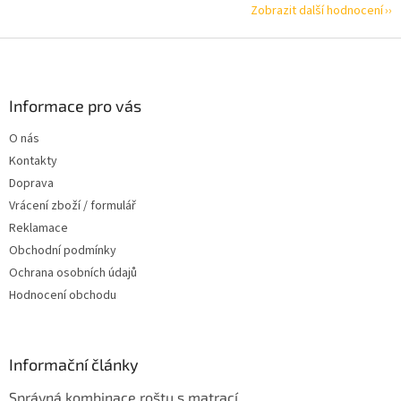
Zobrazit další hodnocení
Z
á
p
a
Informace pro vás
t
O nás
í
Kontakty
Doprava
Vrácení zboží / formulář
Reklamace
Obchodní podmínky
Ochrana osobních údajů
Hodnocení obchodu
Informační články
Správná kombinace roštu s matrací