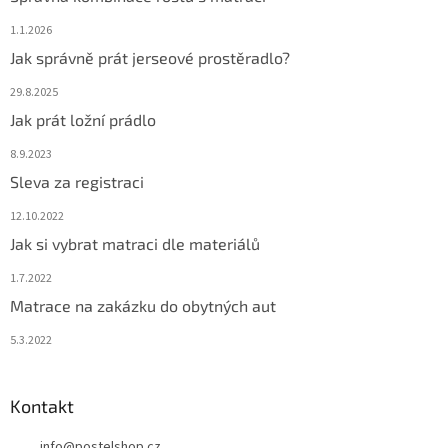
1.1.2026
Jak správně prát jerseové prostěradlo?
29.8.2025
Jak prát ložní prádlo
8.9.2023
Sleva za registraci
12.10.2022
Jak si vybrat matraci dle materiálů
1.7.2022
Matrace na zakázku do obytných aut
5.3.2022
Kontakt
info
@
postelshop.cz