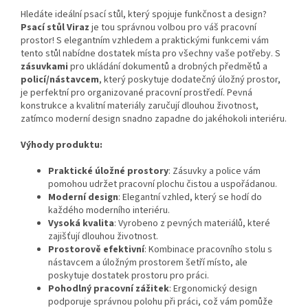
Hledáte ideální psací stůl, který spojuje funkčnost a design?
Psací stůl Viraz
je tou správnou volbou pro váš pracovní
prostor! S elegantním vzhledem a praktickými funkcemi vám
tento stůl nabídne dostatek místa pro všechny vaše potřeby. S
zásuvkami
pro ukládání dokumentů a drobných předmětů a
policí/nástavcem
, který poskytuje dodatečný úložný prostor,
je perfektní pro organizované pracovní prostředí. Pevná
konstrukce a kvalitní materiály zaručují dlouhou životnost,
zatímco moderní design snadno zapadne do jakéhokoli interiéru.
Výhody produktu:
Praktické úložné prostory
: Zásuvky a police vám
pomohou udržet pracovní plochu čistou a uspořádanou.
Moderní design
: Elegantní vzhled, který se hodí do
každého moderního interiéru.
Vysoká kvalita
: Vyrobeno z pevných materiálů, které
zajišťují dlouhou životnost.
Prostorově efektivní
: Kombinace pracovního stolu s
nástavcem a úložným prostorem šetří místo, ale
poskytuje dostatek prostoru pro práci.
Pohodlný pracovní zážitek
: Ergonomický design
podporuje správnou polohu při práci, což vám pomůže