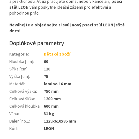
a praktičnosti. Ať už pracujete doma, nebo v kanceláři,
psací
stůl LEON
vám poskytne ideální zázemí pro efektivní a
pohodlnou práci.
Neváhejte a objednejte si svůj nový psací stůl LEON ještě
dnes!
Doplňkové parametry
Kategorie
:
Dětské zboží
Hloubka [cm]
:
60
Šířka [cm]
:
120
Výška [cm]
:
75
Materiál
:
lamino 16 mm
Celková výška
:
750 mm
Celková šířka
:
1200 mm
Celková hloubka
:
600 mm
Váha
:
31 kg
Balení no.1
:
1225x610x85 mm
Kód
:
LEON