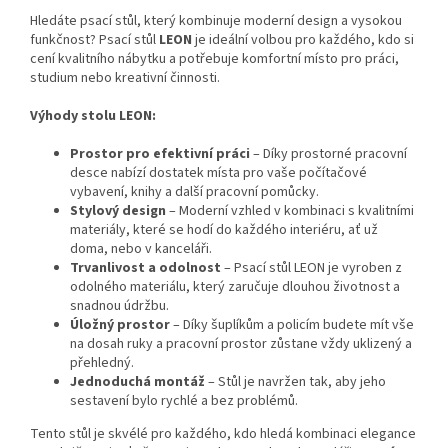
Hledáte psací stůl, který kombinuje moderní design a vysokou
funkčnost? Psací stůl
LEON
je ideální volbou pro každého, kdo si
cení kvalitního nábytku a potřebuje komfortní místo pro práci,
studium nebo kreativní činnosti.
Výhody stolu LEON:
Prostor pro efektivní práci
– Díky prostorné pracovní
desce nabízí dostatek místa pro vaše počítačové
vybavení, knihy a další pracovní pomůcky.
Stylový design
– Moderní vzhled v kombinaci s kvalitními
materiály, které se hodí do každého interiéru, ať už
doma, nebo v kanceláři.
Trvanlivost a odolnost
– Psací stůl LEON je vyroben z
odolného materiálu, který zaručuje dlouhou životnost a
snadnou údržbu.
Úložný prostor
– Díky šuplíkům a policím budete mít vše
na dosah ruky a pracovní prostor zůstane vždy uklizený a
přehledný.
Jednoduchá montáž
– Stůl je navržen tak, aby jeho
sestavení bylo rychlé a bez problémů.
Tento stůl je skvélé pro každého, kdo hledá kombinaci elegance