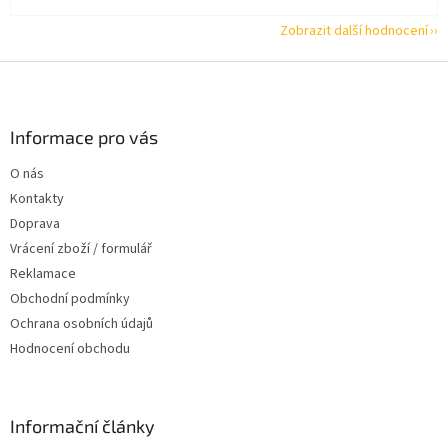
Zobrazit další hodnocení
Z
á
p
a
Informace pro vás
t
O nás
í
Kontakty
Doprava
Vrácení zboží / formulář
Reklamace
Obchodní podmínky
Ochrana osobních údajů
Hodnocení obchodu
Informační články