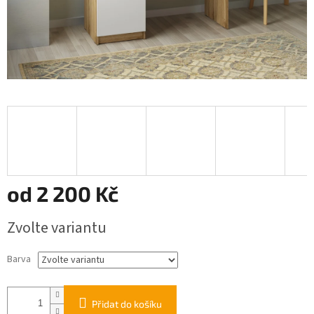
od
2 200 Kč
Měrná
Zvolte variantu
cena:
Barva
Přidat do košíku