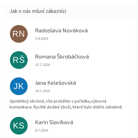
Radoslava Nováková
RN
Hodnocení obchodu je 5 z 5 hvězdiček.
3.8.2026
Romana Škrobáčková
RŠ
Hodnocení obchodu je 5 z 5 hvězdiček.
15.7.2026
Jana Kelešovská
JK
Hodnocení obchodu je 5 z 5 hvězdiček.
14.7.2026
Spolehlivý obchod, vše proběhlo v pořádku,výborná
komunikace. Rychlé dodání zboží, které bylo dobře zabalené.
Karin Slavíková
KS
Hodnocení obchodu je 5 z 5 hvězdiček.
8.7.2026