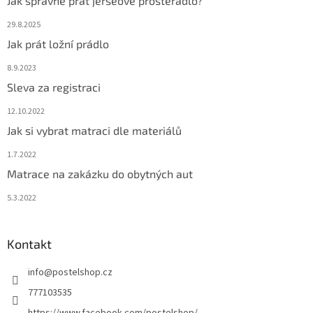
Jak správně prát jerseové prostěradlo?
29.8.2025
Jak prát ložní prádlo
8.9.2023
Sleva za registraci
12.10.2022
Jak si vybrat matraci dle materiálů
1.7.2022
Matrace na zakázku do obytných aut
5.3.2022
Kontakt
info
@
postelshop.cz
777103535