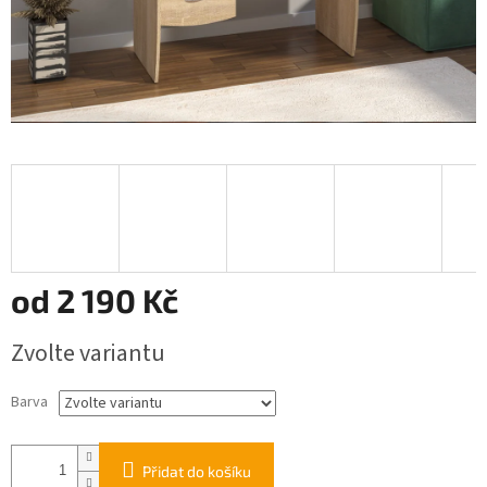
od
2 190 Kč
Měrná
Zvolte variantu
cena:
Barva
Přidat do košíku