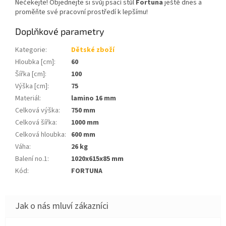
Nečekejte! Objednejte si svůj psací stůl
Fortuna
ještě dnes a
proměňte své pracovní prostředí k lepšímu!
Doplňkové parametry
Kategorie
:
Dětské zboží
Hloubka [cm]
:
60
Šířka [cm]
:
100
Výška [cm]
:
75
Materiál
:
lamino 16 mm
Celková výška
:
750 mm
Celková šířka
:
1000 mm
Celková hloubka
:
600 mm
Váha
:
26 kg
Balení no.1
:
1020x615x85 mm
Kód
:
FORTUNA