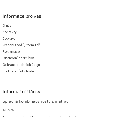
á
p
a
Informace pro vás
t
O nás
í
Kontakty
Doprava
Vrácení zboží / formulář
Reklamace
Obchodní podmínky
Ochrana osobních údajů
Hodnocení obchodu
Informační články
Správná kombinace roštu s matrací
1.1.2026