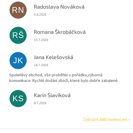
Radoslava Nováková
RN
Hodnocení obchodu je 5 z 5 hvězdiček.
3.8.2026
Romana Škrobáčková
RŠ
Hodnocení obchodu je 5 z 5 hvězdiček.
15.7.2026
Jana Kelešovská
JK
Hodnocení obchodu je 5 z 5 hvězdiček.
14.7.2026
Spolehlivý obchod, vše proběhlo v pořádku,výborná
komunikace. Rychlé dodání zboží, které bylo dobře zabalené.
Karin Slavíková
KS
Hodnocení obchodu je 5 z 5 hvězdiček.
8.7.2026
Zobrazit další hodnocení
Z