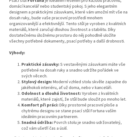
Psací stůl
Fortuna
je ideálním řešením pro každou pracovnu,
domácí kancelář nebo studentský pokoj. S jeho elegantním
designem a praktickými zásuvkami, které vám umožní mít vše na
dosah ruky, bude vaše pracovní prostředí mnohem
organizovanější a efektivnější. Tento stůl je vyroben z kvalitních
materiálů, které zaručují dlouhou životnost a stabilitu. Díky
dostatečnému úložnému prostoru do něj pohodlně uložíte
všechny potřebné dokumenty, psací potřeby a další drobnosti.
Výhody:
Praktické zásuvky:
S vestavěnými zásuvkami máte vše
potřebné na dosah ruky a snadno udržíte pořádek ve
svých věcech.
Stylový design:
Moderní vzhled stolu skvěle zapadne do
jakéhokoli interiéru, ať už doma, nebo v kanceláři.
Odolnost a dlouhá životnost:
Vyroben z kvalitních
materiálů, které zajistí, že stůl bude sloužit po mnoho let.
Komfort při práci:
Díky prostorné pracovní ploše a
chytrému designu se stane psací stůl Fortuna vaším
ideálním pracovním partnerem.
Snadná údržba:
Povrch stolu je snadno udržovatelný,
což vám ušetří čas a úsilí.