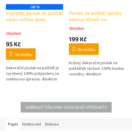
–50 %
Výprodej povlak na polštář
Povlak na polštář spirály
satén mřížka šedá
béžový 40x40 cm
45x45cm - poslední 1ks
Skladem
Průměrné
Skladem
hodnocení
199 Kč
produktu
95 Kč
je
Do košíku
5,0
Do košíku
z
5
Krásný dekorační povlak na
Dekorační povlak na polštář je
hvězdiček.
polštářek složení: 100% bavlna
vyrobený 100% polyesteru ze
rozměry: 40x40cm
saténovou úpravou. 45x45cm
ZOBRAZIT VŠECHNY SOUVISEJÍCÍ PRODUKTY
Popis
Hodnocení
Diskuze