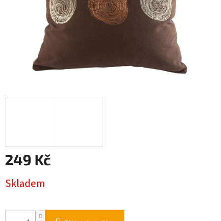
249 Kč
Měrná
Skladem
cena: