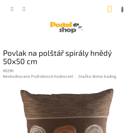
Přejít
NÁKUP
na
obsah
KOŠÍK
Povlak na polštář spirály hnědý
50x50 cm
60290
Průměrné
Neohodnoceno
Podrobnosti hodnocení
Značka:
Boma trading
hodnocení
produktu
je
0,0
z
5
hvězdiček.