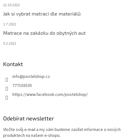
12.10.2022
Jak si vybrat matraci dle materiálů
1.7.2022
Matrace na zakázku do obytných aut
5.3.2022
Kontakt
info
@
postelshop.cz
777103535
https://www.facebook.com/postelshop/
Odebírat newsletter
Vložte svůj e-mail a my vám budeme zasílat informace o nových
produktech na našem e-shopu.