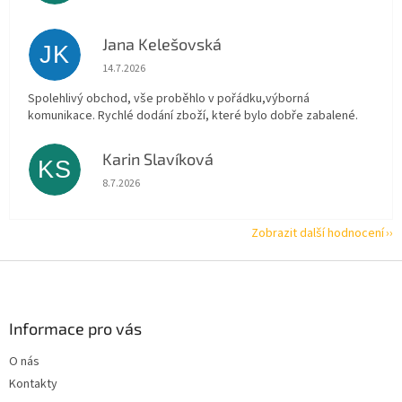
Jana Kelešovská
JK
Hodnocení obchodu je 5 z 5 hvězdiček.
14.7.2026
Spolehlivý obchod, vše proběhlo v pořádku,výborná
komunikace. Rychlé dodání zboží, které bylo dobře zabalené.
Karin Slavíková
KS
Hodnocení obchodu je 5 z 5 hvězdiček.
8.7.2026
Zobrazit další hodnocení
Z
á
p
a
Informace pro vás
t
O nás
í
Kontakty