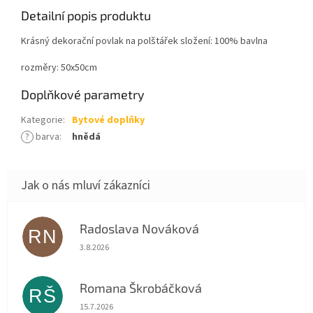
Detailní popis produktu
Krásný dekorační povlak na polštářek složení: 100% bavlna
rozměry: 50x50cm
Doplňkové parametry
Kategorie
:
Bytové doplňky
?
barva
:
hnědá
Radoslava Nováková
RN
Hodnocení obchodu je 5 z 5 hvězdiček.
3.8.2026
Romana Škrobáčková
RŠ
Hodnocení obchodu je 5 z 5 hvězdiček.
15.7.2026