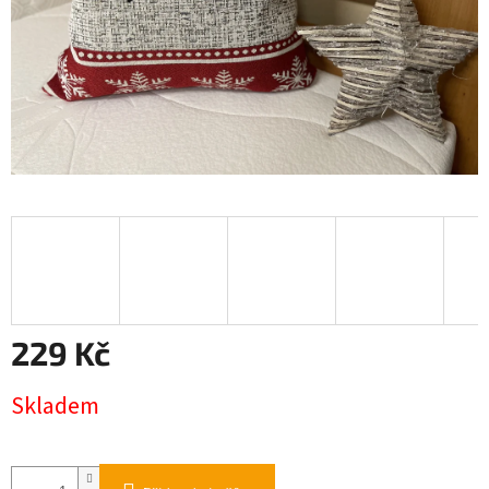
229 Kč
Měrná
Skladem
cena: