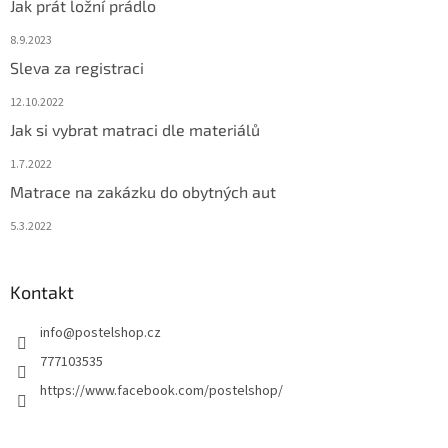
Jak prát ložní prádlo
8.9.2023
Sleva za registraci
12.10.2022
Jak si vybrat matraci dle materiálů
1.7.2022
Matrace na zakázku do obytných aut
5.3.2022
Kontakt
info
@
postelshop.cz
777103535
https://www.facebook.com/postelshop/