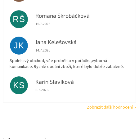
Romana Škrobáčková
RŠ
Hodnocení obchodu je 5 z 5 hvězdiček.
15.7.2026
Jana Kelešovská
JK
Hodnocení obchodu je 5 z 5 hvězdiček.
14.7.2026
Spolehlivý obchod, vše proběhlo v pořádku,výborná
komunikace. Rychlé dodání zboží, které bylo dobře zabalené.
Karin Slavíková
KS
Hodnocení obchodu je 5 z 5 hvězdiček.
8.7.2026
Zobrazit další hodnocení
Z
á
p