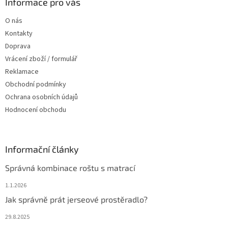
a
Informace pro vás
t
O nás
í
Kontakty
Doprava
Vrácení zboží / formulář
Reklamace
Obchodní podmínky
Ochrana osobních údajů
Hodnocení obchodu
Informační články
Správná kombinace roštu s matrací
1.1.2026
Jak správně prát jerseové prostěradlo?
29.8.2025