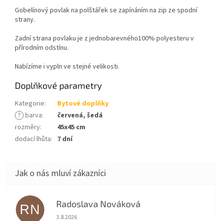
Gobelínový povlak na polštářek se zapínáním na zip ze spodní
strany.
Zadní strana povlaku je z jednobarevného100% polyesteru v
přírodním odstínu.
Nabízíme i vypln ve stejné velikosti.
Doplňkové parametry
Kategorie
:
Bytové doplňky
?
barva
:
červená, šedá
rozměry
:
45x45 cm
dodací lhůta
:
7 dní
Radoslava Nováková
RN
Hodnocení obchodu je 5 z 5 hvězdiček.
3.8.2026