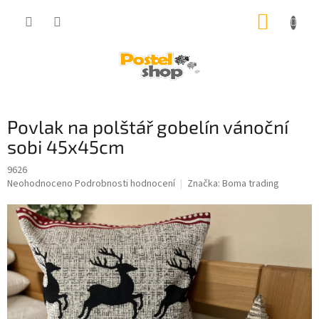
Přejít
NÁKUP
na
obsah
KOŠÍK
Povlak na polštář gobelín vánoční
sobi 45x45cm
9626
Průměrné
Neohodnoceno
Podrobnosti hodnocení
Značka:
Boma trading
hodnocení
produktu
je
0,0
z
5
hvězdiček.