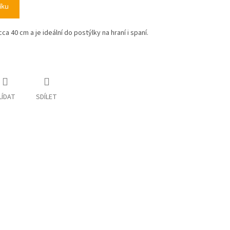
íku
a 40 cm a je ideální do postýlky na hraní i spaní.
LÍDAT
SDÍLET