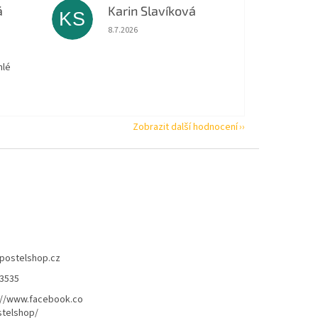
á
Karin Slavíková
KS
 5 z 5 hvězdiček.
Hodnocení obchodu je 5 z 5 hvězdiček.
8.7.2026
hlé
Zobrazit další hodnocení
postelshop.cz
3535
://www.facebook.co
telshop/