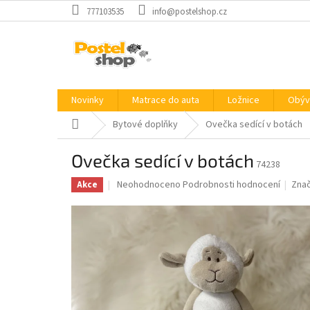
Přejít
777103535
info@postelshop.cz
na
obsah
Novinky
Matrace do auta
Ložnice
Obýv
Domů
Bytové doplňky
Ovečka sedící v botách
Ovečka sedící v botách
74238
Průměrné
Neohodnoceno
Podrobnosti hodnocení
Zna
Akce
hodnocení
produktu
je
0,0
z
5
hvězdiček.