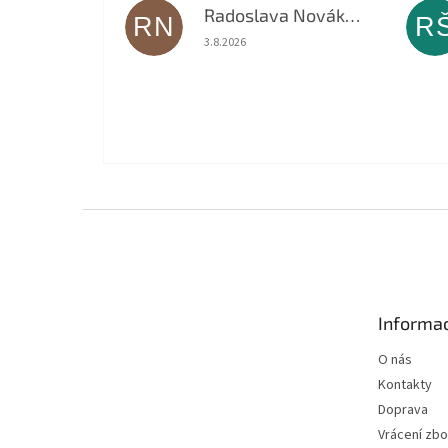
Radoslava Nováková
RN
R
Hodnocení obchodu je 5 z 5 hvězdiček.
3.8.2026
Z
á
p
a
t
Informac
í
O nás
Kontakty
Doprava
Vrácení zbo