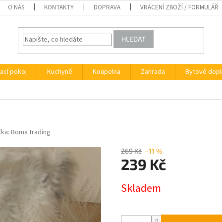
O NÁS
KONTAKTY
DOPRAVA
VRÁCENÍ ZBOŽÍ / FORMULÁŘ
HLEDAT
ací pokoj
Kuchyně
Koupelna
Zahrada
Bytové dopl
čka:
Boma trading
269 Kč
–11 %
239 Kč
Měrná
Skladem
cena: