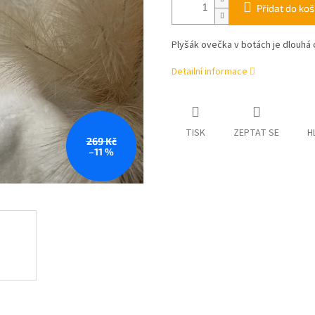
Přidat do koš
Plyšák ovečka v botách je dlouhá cc
Detailní informace
TISK
ZEPTAT SE
H
269 Kč
–11 %