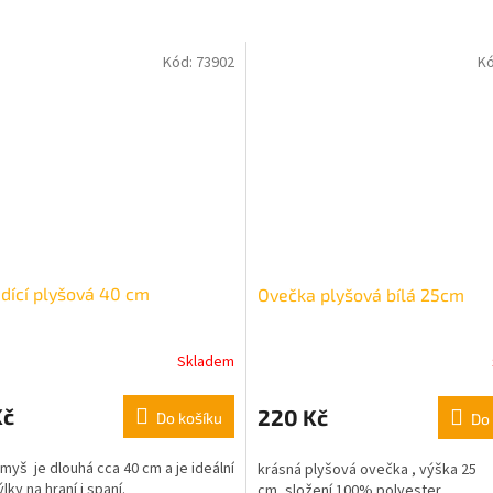
Kód:
73902
K
dící plyšová 40 cm
Ovečka plyšová bílá 25cm
Skladem
Kč
220 Kč
Do košíku
Do 
myš je dlouhá cca 40 cm a je ideální
krásná plyšová ovečka , výška 25
lky na hraní i spaní.
cm,
složení 100% polyester.