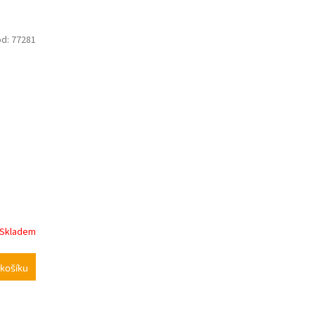
ód:
77281
Skladem
košíku