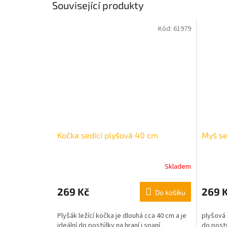
Související produkty
Kód:
61979
Kočka sedící plyšová 40 cm
Myš se
Skladem
269 Kč
269 
Do košíku
Plyšák ležící kočka je dlouhá cca 40 cm a je
plyšová 
ideální do postýlky na hraní i spaní.
do postý