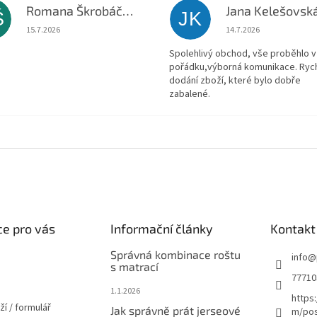
Romana Škrobáčková
Jana Kelešovsk
Š
JK
Hodnocení obchodu je 5 z 5 hvězdiček.
Hodnocení obchodu je
15.7.2026
14.7.2026
Spolehlivý obchod, vše proběhlo v
pořádku,výborná komunikace. Ryc
dodání zboží, které bylo dobře
zabalené.
e pro vás
Informační články
Kontakt
Správná kombinace roštu
info
@
s matrací
77710
1.1.2026
https
ží / formulář
Jak správně prát jerseové
m/pos