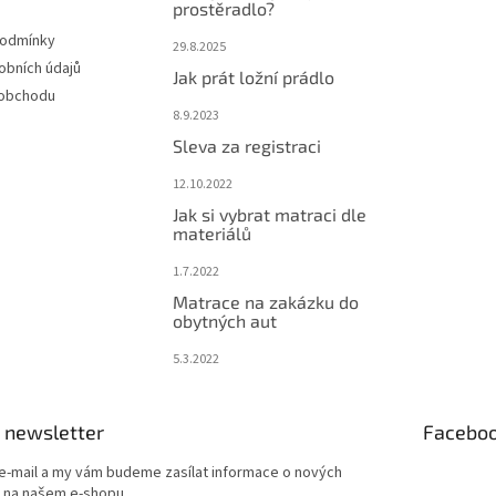
prostěradlo?
podmínky
29.8.2025
obních údajů
Jak prát ložní prádlo
 obchodu
8.9.2023
Sleva za registraci
12.10.2022
Jak si vybrat matraci dle
materiálů
1.7.2022
Matrace na zakázku do
obytných aut
5.3.2022
 newsletter
Facebo
 e-mail a my vám budeme zasílat informace o nových
 na našem e-shopu.