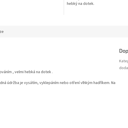
hebký na dotek.
ze
Dop
Kate
dodac
váním , velmi hebká na dotek .
ná údržba je vysátím, vyklepáním nebo otření vlhkým hadříkem. Na