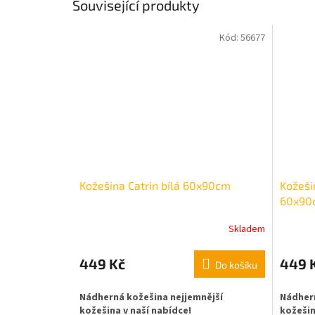
Související produkty
Kód:
56677
Kožešina Catrin bílá 60x90cm
Kožeši
60x90
Skladem
449 Kč
449 
Do košíku
Nádherná kožešina nejjemnější
Nádhern
kožešina v naší nabídce!
kožešin