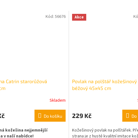
Kód:
56676
Kó
Akce
na Catrin starorůžová
Povlak na polštář kožešinový 
cm
béžový 45x45 cm
Skladem
Kč
229 Kč
Do košíku
Do 
á kožešina nejjemnější
Kožešinový povlak na polštářek. Př
a v naší nabídce!
strana je z husté kvalitní imitace ko