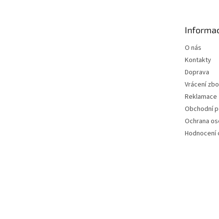
p
a
t
Informac
í
O nás
Kontakty
Doprava
Vrácení zbo
Reklamace
Obchodní 
Ochrana os
Hodnocení