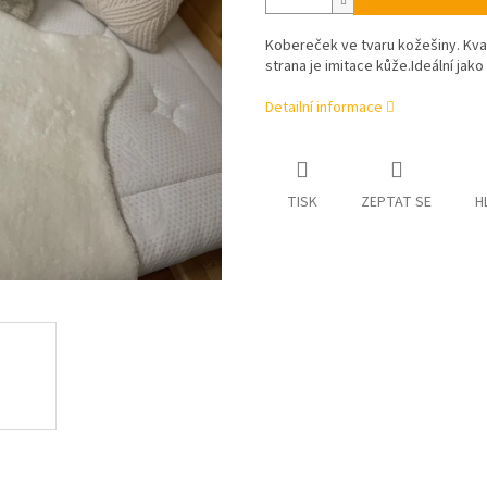
Kobereček ve tvaru kožešiny. Kvali
strana je imitace kůže.Ideální ja
Detailní informace
TISK
ZEPTAT SE
H