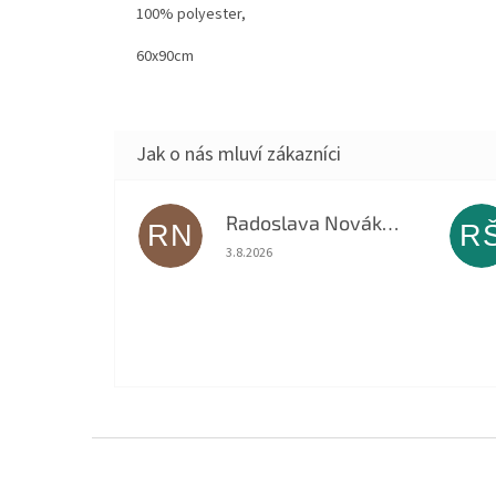
100% polyester,
60x90cm
Radoslava Nováková
RN
R
Hodnocení obchodu je 5 z 5 hvězdiček.
3.8.2026
Z
á