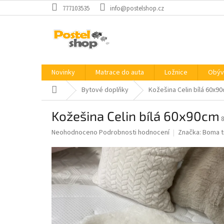
Přejít
777103535
info@postelshop.cz
na
obsah
Novinky
Matrace do auta
Ložnice
Obýv
Domů
Bytové doplňky
Kožešina Celin bílá 60x9
Kožešina Celin bílá 60x90cm
Průměrné
Neohodnoceno
Podrobnosti hodnocení
Značka:
Boma t
hodnocení
produktu
je
0,0
z
5
hvězdiček.