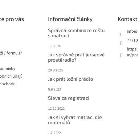
e pro vás
Informační články
Kontakt
Správná kombinace roštu
info
@
s matrací
77710
1.1.2026
https
ží / formulář
Jak správně prát jerseové
m/pos
prostěradlo?
podmínky
29.8.2025
obních údajů
Jak prát ložní prádlo
 obchodu
8.9.2023
Sleva za registraci
12.10.2022
Jak si vybrat matraci dle
materiálů
1.7.2022