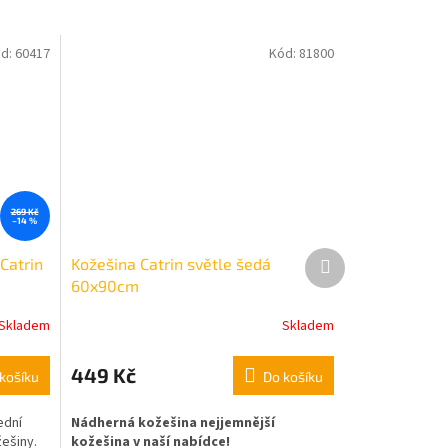
d:
60417
Kód:
81800
269 Kč
–14 %
Další
Catrin
Kožešina Catrin světle šedá
produkt
60x90cm
Skladem
Skladem
449 Kč
košíku
Do košíku
ední
Nádherná kožešina nejjemnější
žešiny.
kožešina v naší nabídce!