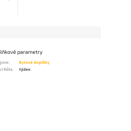
lňkové parametry
gorie
:
Bytové doplňky
í lhůta
:
týden