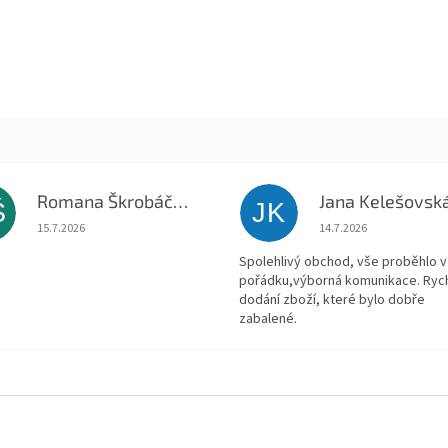
Romana Škrobáčková
Jana Kelešovsk
Š
JK
Hodnocení obchodu je 5 z 5 hvězdiček.
Hodnocení obchodu je
15.7.2026
14.7.2026
Spolehlivý obchod, vše proběhlo v
pořádku,výborná komunikace. Ryc
dodání zboží, které bylo dobře
zabalené.