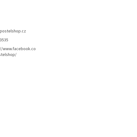
postelshop.cz
3535
://www.facebook.co
telshop/