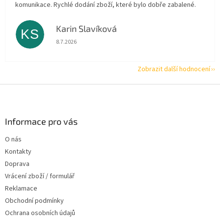
komunikace. Rychlé dodání zboží, které bylo dobře zabalené.
Karin Slavíková
KS
Hodnocení obchodu je 5 z 5 hvězdiček.
8.7.2026
Zobrazit další hodnocení
Z
á
p
a
Informace pro vás
t
O nás
í
Kontakty
Doprava
Vrácení zboží / formulář
Reklamace
Obchodní podmínky
Ochrana osobních údajů