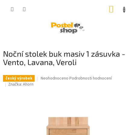
Přejít
NÁKUP
na
obsah
KOŠÍK
Noční stolek buk masiv 1 zásuvka -
Vento, Lavana, Veroli
Průměrné
Neohodnoceno
Podrobnosti hodnocení
český výrobek
hodnocení
Značka:
Ahorn
produktu
je
0,0
z
5
hvězdiček.