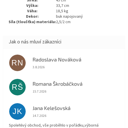
Šířka:
45 cm
Výška:
33,7 cm
Váha:
18,5 kg
Dekor:
buk napojovaný
Síla (tloušťka) materiálu:
2,5/2 cm
Radoslava Nováková
RN
Hodnocení obchodu je 5 z 5 hvězdiček.
3.8.2026
Romana Škrobáčková
RŠ
Hodnocení obchodu je 5 z 5 hvězdiček.
15.7.2026
Jana Kelešovská
JK
Hodnocení obchodu je 5 z 5 hvězdiček.
14.7.2026
Spolehlivý obchod, vše proběhlo v pořádku,výborná