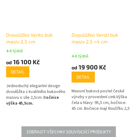
Dvoulůžko Vento buk
Dvoulůžko Veroli buk
masiv 2,5 cm
masiv 2,5 +4 cm
4-6 týdnů
Průměrné
4-6 týdnů
hodnocení
16 100 Kč
od
produktu
19 900 Kč
od
je
DETAIL
4,0
DETAIL
z
Jednoduchý elegantní design
5
Masivní buková postel české
dvoulůžka z kvalitního bukového
hvězdiček.
výroby v provedení cink.Výška
masivu o síle 2,5cm. B
očnice
čela u hlavy: 95,5 cm, bočnice:
výška 45,5cm.
45 cm. Bočnice mají tloušťku 2,5
cm. Čelo u hlavy má tloušťku 4 a
2 cm. Vysoká nosnost 2x 120kg
ZOBRAZIT VŠECHNY SOUVISEJÍCÍ PRODUKTY