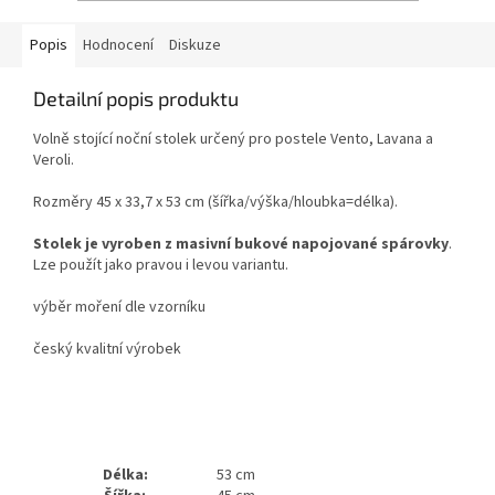
Popis
Hodnocení
Diskuze
Detailní popis produktu
Volně stojící noční stolek určený pro postele Vento, Lavana a
Veroli.
Rozměry 45 x 33,7 x 53 cm (šířka/výška/hloubka=délka).
Stolek je vyroben z masivní bukové napojované spárovky
.
Lze použít jako pravou i levou variantu.
výběr moření dle vzorníku
český kvalitní výrobek
Délka:
53 cm