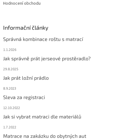
Hodnocení obchodu
Informační články
Správná kombinace roštu s matrací
1.1.2026
Jak správně prát jerseové prostěradlo?
29.8.2025
Jak prát ložní prádlo
8.9.2023
Sleva za registraci
12.10.2022
Jak si vybrat matraci dle materiálů
1.7.2022
Matrace na zakázku do obytných aut