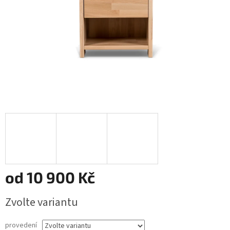
od
10 900 Kč
Měrná
Zvolte variantu
cena:
provedení