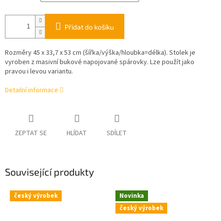
Přidat do košíku
Rozměry 45 x 33,7 x 53 cm (šířka/výška/hloubka=délka). Stolek je
vyroben z masivní bukové napojované spárovky. Lze použít jako
pravou i levou variantu.
Detailní informace
ZEPTAT SE
HLÍDAT
SDÍLET
Související produkty
český výrobek
Novinka
český výrobek