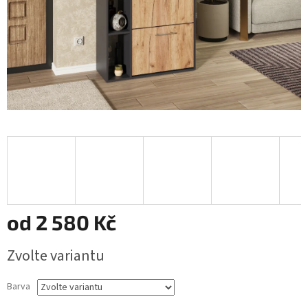
od
2 580 Kč
Měrná
Zvolte variantu
cena:
Barva