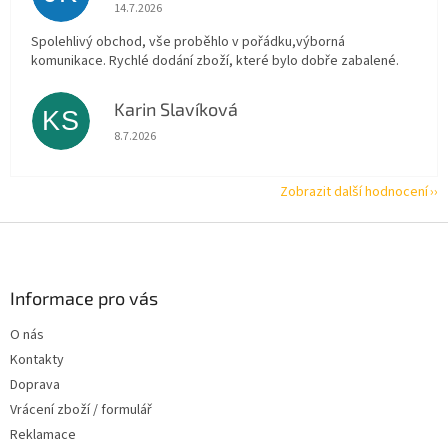
Hodnocení obchodu je 5 z 5 hvězdiček.
14.7.2026
Spolehlivý obchod, vše proběhlo v pořádku,výborná
komunikace. Rychlé dodání zboží, které bylo dobře zabalené.
Karin Slavíková
KS
Hodnocení obchodu je 5 z 5 hvězdiček.
8.7.2026
Zobrazit další hodnocení
Z
á
p
a
Informace pro vás
t
O nás
í
Kontakty
Doprava
Vrácení zboží / formulář
Reklamace