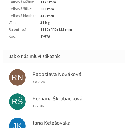
Celková výška
:
1170 mm
Celková šířka
:
800 mm
Celková hloubka
:
330 mm
Váha
:
31 kg
Balení no.1
:
1170x440x155 mm
Kód
:
T-07A
Radoslava Nováková
RN
Hodnocení obchodu je 5 z 5 hvězdiček.
3.8.2026
Romana Škrobáčková
RŠ
Hodnocení obchodu je 5 z 5 hvězdiček.
15.7.2026
Jana Kelešovská
JK