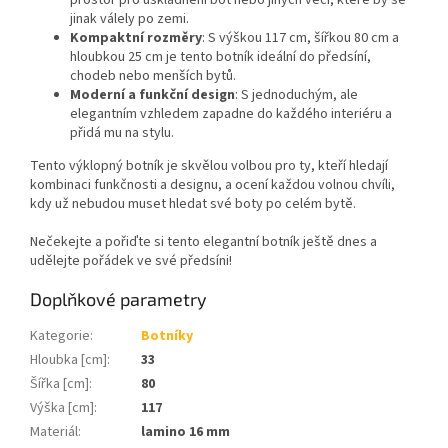
prostor pro uskladnění bot nebo jiných věcí, které by se
jinak válely po zemi.
Kompaktní rozměry
: S výškou 117 cm, šířkou 80 cm a
hloubkou 25 cm je tento botník ideální do předsíní,
chodeb nebo menších bytů.
Moderní a funkční design
: S jednoduchým, ale
elegantním vzhledem zapadne do každého interiéru a
přidá mu na stylu.
Tento výklopný botník je skvělou volbou pro ty, kteří hledají
kombinaci funkčnosti a designu, a ocení každou volnou chvíli,
kdy už nebudou muset hledat své boty po celém bytě.
Nečekejte a pořiďte si tento elegantní botník ještě dnes a
udělejte pořádek ve své předsíni!
Doplňkové parametry
Kategorie
:
Botníky
Hloubka [cm]
:
33
Šířka [cm]
:
80
Výška [cm]
:
117
Materiál
:
lamino 16 mm