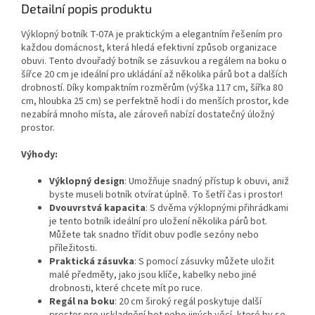
Detailní popis produktu
Výklopný botník T-07A je praktickým a elegantním řešením pro
každou domácnost, která hledá efektivní způsob organizace
obuvi. Tento dvouřadý botník se zásuvkou a regálem na boku o
šířce 20 cm je ideální pro ukládání až několika párů bot a dalších
drobností. Díky kompaktním rozměrům (výška 117 cm, šířka 80
cm, hloubka 25 cm) se perfektně hodí i do menších prostor, kde
nezabírá mnoho místa, ale zároveň nabízí dostatečný úložný
prostor.
Výhody:
Výklopný design
: Umožňuje snadný přístup k obuvi, aniž
byste museli botník otvírat úplně. To šetří čas i prostor!
Dvouvrstvá kapacita
: S dvěma výklopnými přihrádkami
je tento botník ideální pro uložení několika párů bot.
Můžete tak snadno třídit obuv podle sezóny nebo
příležitosti.
Praktická zásuvka
: S pomocí zásuvky můžete uložit
malé předměty, jako jsou klíče, kabelky nebo jiné
drobnosti, které chcete mít po ruce.
Regál na boku
: 20 cm široký regál poskytuje další