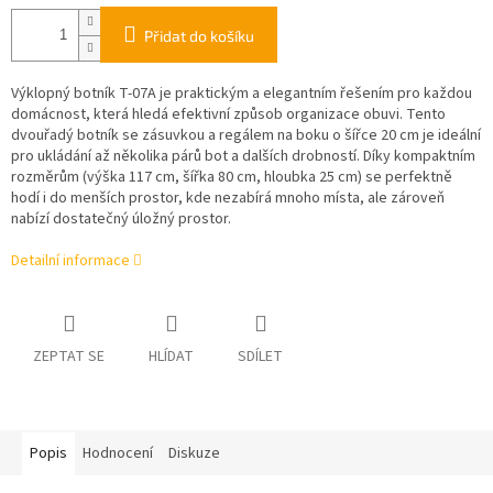
Přidat do košíku
Výklopný botník T-07A je praktickým a elegantním řešením pro každou
domácnost, která hledá efektivní způsob organizace obuvi. Tento
dvouřadý botník se zásuvkou a regálem na boku o šířce 20 cm je ideální
pro ukládání až několika párů bot a dalších drobností. Díky kompaktním
rozměrům (výška 117 cm, šířka 80 cm, hloubka 25 cm) se perfektně
hodí i do menších prostor, kde nezabírá mnoho místa, ale zároveň
nabízí dostatečný úložný prostor.
Detailní informace
ZEPTAT SE
HLÍDAT
SDÍLET
Popis
Hodnocení
Diskuze