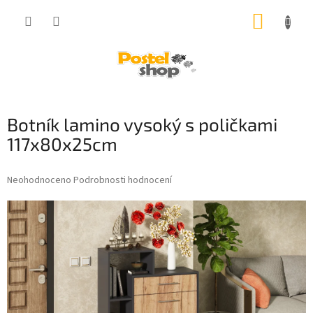
Přejít
NÁKUP
na
obsah
KOŠÍK
Botník lamino vysoký s poličkami
117x80x25cm
Průměrné
Neohodnoceno
Podrobnosti hodnocení
hodnocení
produktu
je
0,0
z
5
hvězdiček.