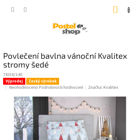
Přejít
NÁKUP
na
obsah
KOŠÍK
Povlečení bavlna vánoční Kvalitex
stromy šedé
74316/140
Výprodej
český výrobek
Průměrné
Neohodnoceno
Podrobnosti hodnocení
Značka:
Kvalitex
hodnocení
produktu
je
0,0
z
5
hvězdiček.