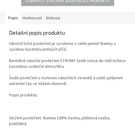
ZOBRAZIT VŠECHNY SOUVISEJÍCÍ PRODUKTY
Popis
Hodnocení
Diskuze
Detailní popis produktu
Vánoční ložní povlečení je vyrobeno z velmi jemné tkaniny s
vysokou hustotou jemných přízí.
Bavlněné vánoční povlečení STROMY šedé vnese do Vaší ložnice
kouzelnou sváteční atmosféru.
Šedé povlečení s motivem vánočních stromků a sobů zpříjemní
adventní čas ve Vašem domově.
Popis produktu:
Složení povlečení: tkanina 100% bavlna, plátnová vazba,
potištěná