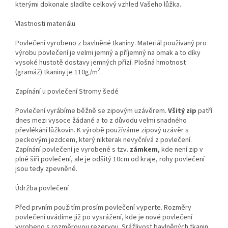
kterými dokonale sladíte celkový vzhled Vašeho lůžka.
Vlastnosti materiálu
Povlečení vyrobeno z bavlněné tkaniny. Materiál používaný pro
výrobu povlečení je velmi jemný a příjemný na omak a to díky
vysoké hustotě dostavy jemných přízí. Plošná hmotnost
2
(gramáž) tkaniny je 110g/m
.
Zapínání u povlečení Stromy šedé
Povlečení vyrábíme běžně se zipovým uzávěrem.
Všitý zip
patří
dnes mezi vysoce žádané a to z důvodu velmi snadného
převlékání lůžkovin. K výrobě používáme zipový uzávěr s
peckovým jezdcem, který nikterak nevyčnívá z povlečení.
Zapínání povlečení je vyrobené s tzv.
zámkem
, kde není zip v
plné šíři povlečení, ale je odšitý 10cm od kraje, rohy povlečení
jsou tedy zpevněné.
Údržba povlečení
Před prvním použitím prosím povlečení vyperte. Rozměry
povlečení uvádíme již po vysrážení, kde je nové povlečení
vyrobeno s rozměrovou rezervou. Srážlivost bavlněných tkanin