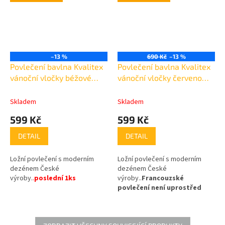
–13 %
690 Kč
–13 %
Povlečení bavlna Kvalitex
Povlečení bavlna Kvalitex
vánoční vločky béžové
vánoční vločky červeno
140x200cm +70x90cm /
šedé
poslední 1ks
Skladem
Skladem
599 Kč
599 Kč
DETAIL
DETAIL
Ložní povlečení s moderním
Ložní povlečení s moderním
dezénem České
dezénem České
výroby.
.
poslední 1ks
výroby..
Francouzské
povlečení není uprostřed
sešité a dezén není narušen
žádným nevzhledným švem.