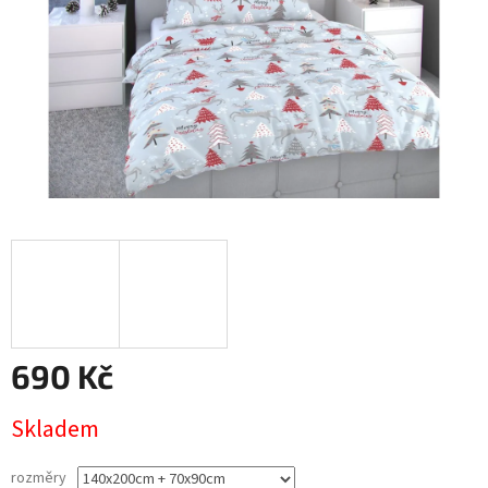
690 Kč
Měrná
Skladem
cena:
rozměry