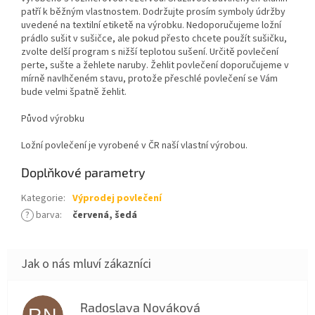
patří k běžným vlastnostem. Dodržujte prosím symboly údržby
uvedené na textilní etiketě na výrobku. Nedoporučujeme ložní
prádlo sušit v sušičce, ale pokud přesto chcete použít sušičku,
zvolte delší program s nižší teplotou sušení. Určitě povlečení
perte, sušte a žehlete naruby. Žehlit povlečení doporučujeme v
mírně navlhčeném stavu, protože přeschlé povlečení se Vám
bude velmi špatně žehlit.
Původ výrobku
Ložní povlečení je vyrobené v ČR naší vlastní výrobou.
Doplňkové parametry
Kategorie
:
Výprodej povlečení
?
barva
:
červená, šedá
Radoslava Nováková