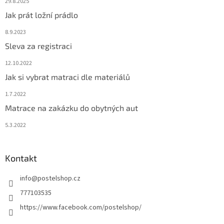
29.8.2025
Jak prát ložní prádlo
8.9.2023
Sleva za registraci
12.10.2022
Jak si vybrat matraci dle materiálů
1.7.2022
Matrace na zakázku do obytných aut
5.3.2022
Kontakt
info
@
postelshop.cz
777103535
https://www.facebook.com/postelshop/