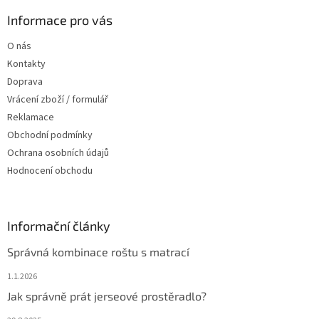
p
a
Informace pro vás
t
O nás
í
Kontakty
Doprava
Vrácení zboží / formulář
Reklamace
Obchodní podmínky
Ochrana osobních údajů
Hodnocení obchodu
Informační články
Správná kombinace roštu s matrací
1.1.2026
Jak správně prát jerseové prostěradlo?