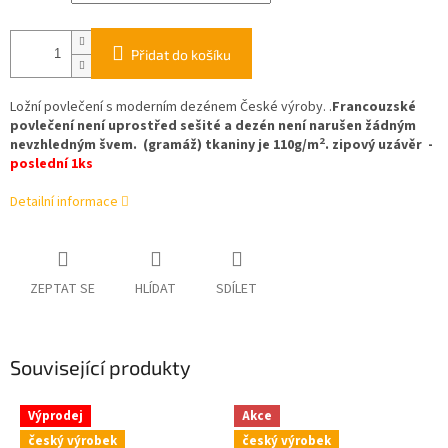
Přidat do košíku
Ložní povlečení s moderním dezénem České výroby. .
Francouzské
povlečení není uprostřed sešité a dezén není narušen žádným
2
nevzhledným švem. (gramáž) tkaniny je 110g/m
. zipový uzávěr -
poslední 1ks
Detailní informace
ZEPTAT SE
HLÍDAT
SDÍLET
Související produkty
Výprodej
Akce
český výrobek
český výrobek