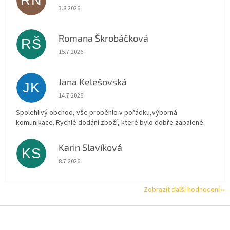
RN
Hodnocení obchodu je 5 z 5 hvězdiček.
3.8.2026
Romana Škrobáčková
RŠ
Hodnocení obchodu je 5 z 5 hvězdiček.
15.7.2026
Jana Kelešovská
JK
Hodnocení obchodu je 5 z 5 hvězdiček.
14.7.2026
Spolehlivý obchod, vše proběhlo v pořádku,výborná
komunikace. Rychlé dodání zboží, které bylo dobře zabalené.
Karin Slavíková
KS
Hodnocení obchodu je 5 z 5 hvězdiček.
8.7.2026
Zobrazit další hodnocení
Z
á