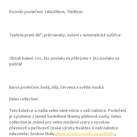
Rozměr povlečení: 140x200cm, 70x90cm
Teplota praní: 60°, prát naruby, sušení v automatické sušičce
Obsah balení: 1+1, 1ks povlaku na přikrývku + 1ks povlaku na
polštář
Barva povlečení: šedá, bílá, červená a světle modrá
Delux collection
Tato kolekce si našla velmi silné místo v naší nabídce. Povlečení
je vyrobeno z jemné bavlněnné tkaniny plátnové vazby. Delux
collection je známá pro velmi moderní vzory s vysokou
přesností a pečlivostí české výroby Kvalitex. V naší nabídce
naleznete i širokou škálu
dekoračních povlaků na polštáře
,